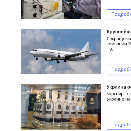
Подроб
Крупнейш
Сокращения
компании R
19.
Подроб
Украина о
Укрспирт п
Украине на
Подроб