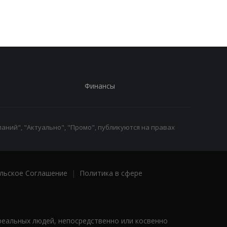
Финансы
аний", "Актуально", "Промо", публикуются на правах
льское Соглашение
|
Политика в сфере
реальных людей, непосредственно или косвенно