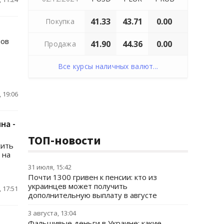
41.33
43.71
0.00
Покупка
нов
41.90
44.36
0.00
Продажа
Все курсы наличных валют...
 19:06
на -
ТОП-новости
жить
 на
31 июля, 15:42
Почти 1300 гривен к пенсии: кто из
украинцев может получить
 17:51
дополнительную выплату в августе
3 августа, 13:04
Фальшивые деньги в Украине: какие