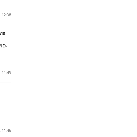
 12:38
ла
VID-
 11:45
 11:46