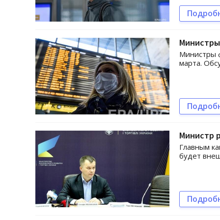
Подроб
Министры 
Министры ф
марта. Об
Подроб
Министр р
Главным ка
будет внеш
Подроб