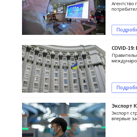
Агентство 
потребител
Подроб
COVID-19:
Правительс
междунаро
Подроб
Экспорт К
Экспорт ст
впервые за