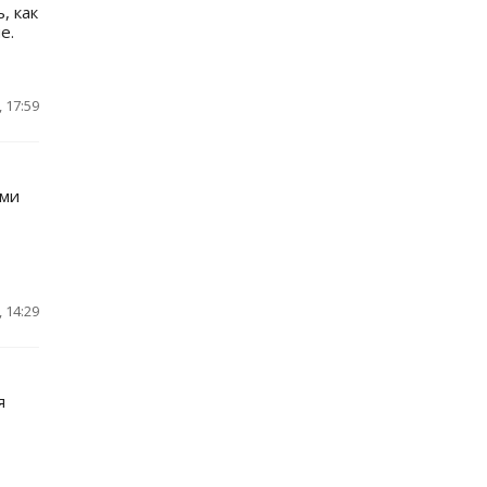
, как
е.
 17:59
ими
 14:29
я