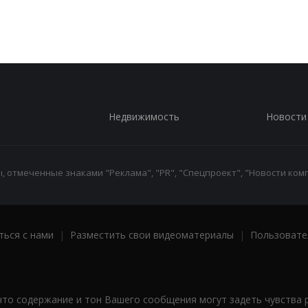
Недвижимость
Новости
 отмеченные знаками "Реклама", "PR", "Спецпроект", "Новости комп
ться с нами
|
Разместить свои видеоматериалы
|
Пользовате
что содержание и тон Вашего сообщения могут задеть чувства 