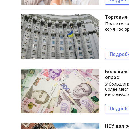
Торговые 
Правительс
семян во в
Подроб
Большинст
опрос
У большинс
более меся
несколько 
Подроб
НБУ дал р