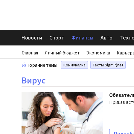
Новости
Спорт
Финансы
Авто
Техн
Главная
Личный бюджет
Экономика
Карьера
Горячие темы:
Коммуналка
Тесты bigmir)net
Вирус
Обязатель
Приказ вст
Подроб