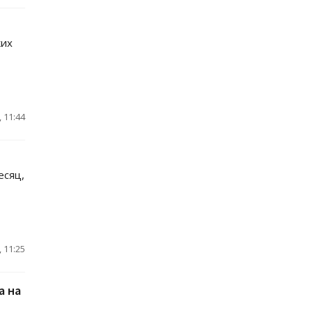
ких
 11:44
есяц,
 11:25
а на