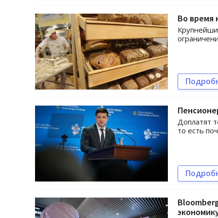
Во время 
Крупнейший
ограничени
Подроб
Пенсионер
Доплатят т
то есть по
Подроб
Bloomberg
экономик