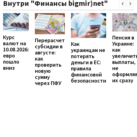
Внутри "Финансы bigmir)net"
Курс
Пенсия в
Перерасчет
валют на
Украине:
Как
субсидии в
10.08.2026:
как
украинцам не
августе:
евро
увеличит
потерять
как
пошло
выплаты,
деньги в ЕС:
проверить
вниз
не
правила
новую
оформля
финансовой
сумму
их сразу
безопасности
через ПФУ