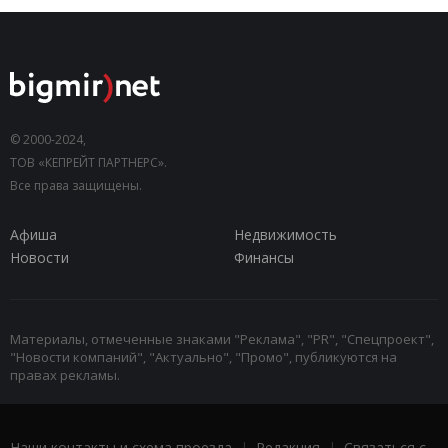
© 2000-2024,
ТОВ «КЕПРЕЙТ ПАРТНЕРС».
Все права защищены.
Афиша
Недвижимость
Новости
Финансы
Материалы, отмеченные знаками "Реклама", "PR", "Спецпроект",
"Новости компаний", "Актуально", "Промо", публикуются на
правах рекламы.
Наши контакты и схема проезда
|
Редакция
|
Связаться с