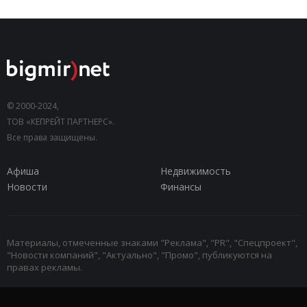
© 2000-2024,
ТОВ «КЕПРЕЙТ ПАРТНЕРС».
Все права защищены.
Афиша
Недвижимость
Новости
Финансы
Материалы, отмеченные знаками "Реклама", "PR", "Спецпроект",
"Новости компаний", "Актуально", "Промо", публикуются на
правах рекламы.