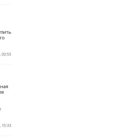
упить
го
 03:55
жная
ля
е
 15:33