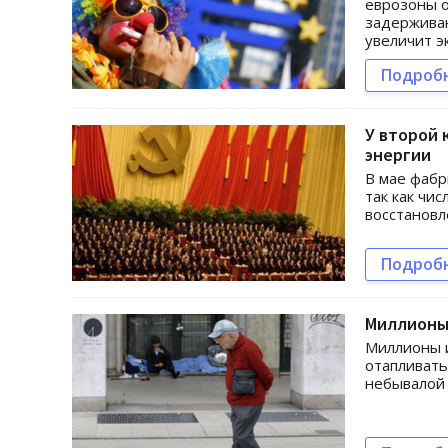
еврозоны о
задерживаю
увеличит э
Подроб
У второй
энергии
В мае фабр
так как чис
восстановл
Подроб
Миллионы 
Миллионы и
отапливать
небывалой