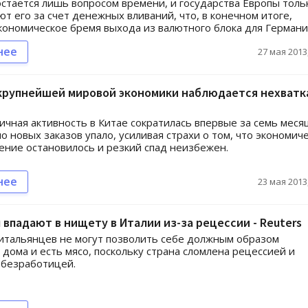
стается лишь вопросом времени, и государства Европы толь
т его за счет денежных вливаний, что, в конечном итоге,
кономическое бремя выхода из валютного блока для Германи
нее
27 мая 2013,
 крупнейшей мировой экономики наблюдается нехватк
ичная активность в Китае сократилась впервые за семь меся
ло новых заказов упало, усиливая страхи о том, что экономич
ение остановилось и резкий спад неизбежен.
нее
23 мая 2013,
впадают в нищету в Италии из-за рецессии - Reuters
тальянцев не могут позволить себе должным образом
 дома и есть мясо, поскольку страна сломлена рецессией и
 безработицей.