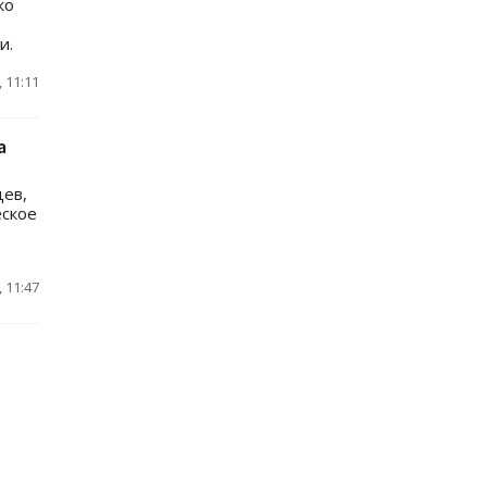
ко
и.
 11:11
а
цев,
еское
 11:47