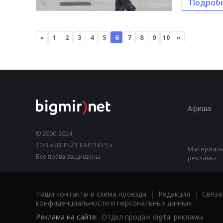
Подроб
«
1
2
3
4
5
6
7
8
9
10
»
Афиша
© 2000-2024,
ТОВ «КЕПРЕЙТ ПАРТНЕРС».
Материалы,
Все права защищены.
рекламы.
Наши контакты и схема проезда
|
Редакция
|
Связа
конфиденциальности и персональных данных
Реклама на сайте:
Отдел продаж digital рекламы