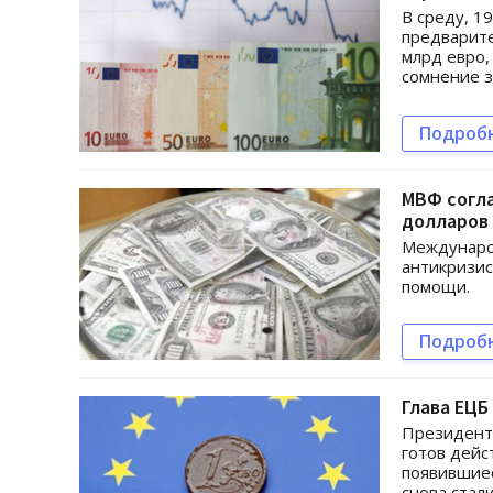
В среду, 1
предварите
млрд евро,
сомнение з
Подроб
МВФ согл
долларов
Междунаро
антикризис
помощи.
Подроб
Глава ЕЦБ
Президент 
готов дейс
появившиес
снова стал