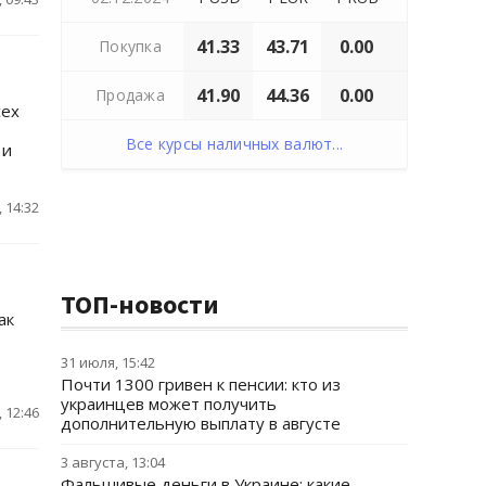
41.33
43.71
0.00
Покупка
41.90
44.36
0.00
Продажа
сех
Все курсы наличных валют...
 и
 14:32
ТОП-новости
ак
31 июля, 15:42
Почти 1300 гривен к пенсии: кто из
украинцев может получить
 12:46
дополнительную выплату в августе
3 августа, 13:04
Фальшивые деньги в Украине: какие