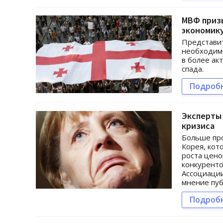
МВФ приз
экономик
Представит
необходимо
в более ак
спада.
Подроб
Эксперты 
кризиса
Больше про
Корея, кот
роста цено
конкуренто
Ассоциации
мнение пуб
Подроб