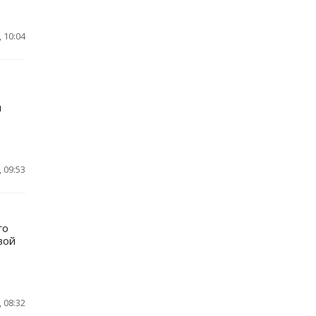
 10:04
л
 09:53
го
вой
 08:32