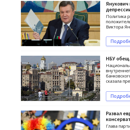
Янукович
депрессии
Политика р
положитель
Виктора Ян
Подроб
НБУ обещ
Националь
внутреннег
банковског
сказала пр
Подроб
Развал ев
консерва
Глава парт