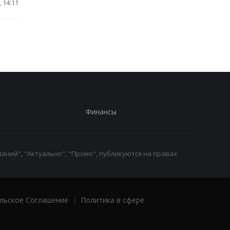
 14:11
Финансы
аний", "Актуально", "Промо", публикуются на правах
льское Соглашение
|
Политика в сфере