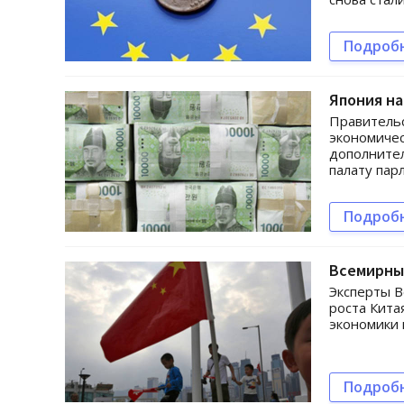
Подроб
Япония н
Правительс
экономичес
дополнител
палату пар
Подроб
Всемирный
Эксперты В
роста Кита
экономики 
Подроб