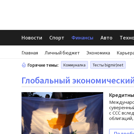
Новости
Спорт
Финансы
Авто
Техн
Главная
Личный бюджет
Экономика
Карьера
Горячие темы:
Коммуналка
Тесты bigmir)net
Глобальный экономический
Кредитны
Междунаро
суверенный
с ССС всле
облигаций,
Подроб