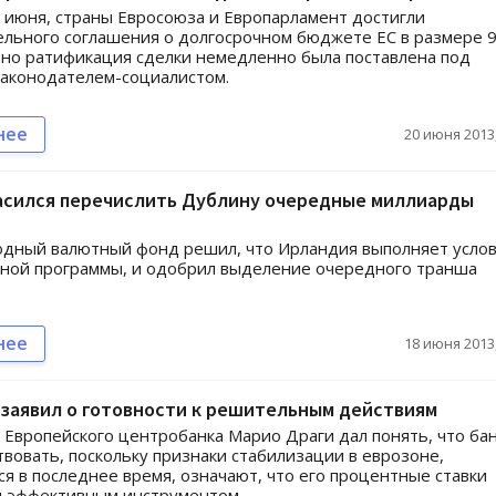
9 июня, страны Евросоюза и Европарламент достигли
льного соглашения о долгосрочном бюджете ЕС в размере 
 но ратификация сделки немедленно была поставлена под
аконодателем-социалистом.
нее
20 июня 2013,
асился перечислить Дублину очередные миллиарды
дный валютный фонд решил, что Ирландия выполняет усло
ной программы, и одобрил выделение очередного транша
нее
18 июня 2013,
 заявил о готовности к решительным действиям
Европейского центробанка Марио Драги дал понять, что ба
твовать, поскольку признаки стабилизации в еврозоне,
я в последнее время, означают, что его процентные ставки
и эффективным инструментом.