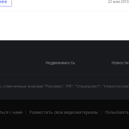
нее
22 мая 2013,
Недвижимость
Новости
 отмеченные знаками "Реклама", "PR", "Спецпроект", "Новости комп
ться с нами
|
Разместить свои видеоматериалы
|
Пользовате