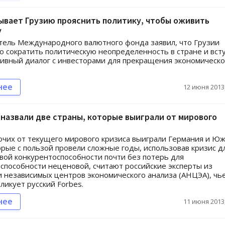
ывает Грузию прояснить политику, чтобы оживить
у
ель Международного валютного фонда заявил, что Грузии
 сократить политическую неопределенность в стране и вст
тивный диалог с инвесторами для прекращения экономическо
нее
12 июня 2013,
назвали две страны, которые выиграли от мирового
чих от текущего мирового кризиса выиграли Германия и Ю
орые с пользой провели сложные годы, использовав кризис д
вой конкурентоспособности почти без потерь для
способности неценовой, считают российские эксперты из
 независимых центров экономического анализа (АНЦЭА), чь
ликует русский Forbes.
нее
11 июня 2013,