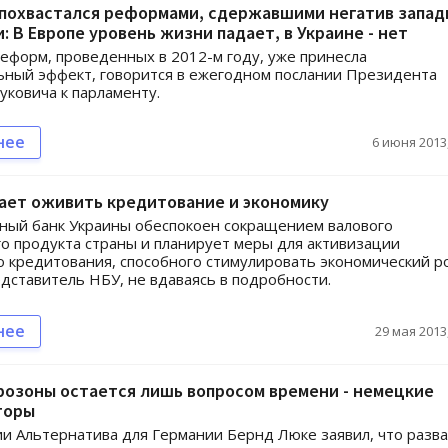
 похвастался реформами, сдержавшими негатив запад
: В Европе уровень жизни падает, в Украине - нет
еформ, проведенных в 2012-м году, уже принесла
ный эффект, говорится в ежегодном послании Президента
уковича к парламенту.
нее
6 июня 2013,
ает оживить кредитование и экономику
ный банк Украины обеспокоен сокращением валового
о продукта страны и планирует меры для активизации
о кредитования, способного стимулировать экономический ро
едставитель НБУ, не вдаваясь в подробности.
нее
29 мая 2013,
розоны остается лишь вопросом времени - немецкие
торы
ии Альтернатива для Германии Бернд Люке заявил, что разв