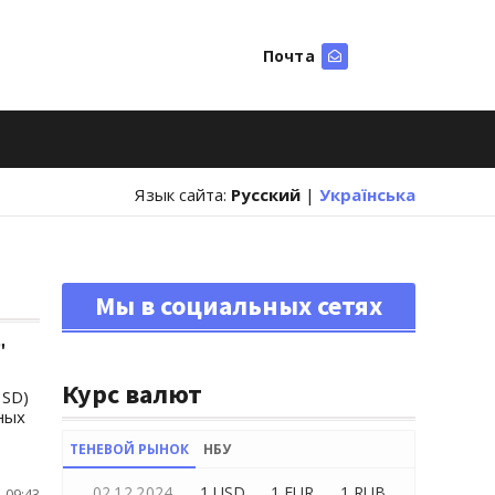
Почта
Искать
Язык сайта:
Русский
|
Українська
Мы в социальных сетях
"
Курс валют
 SD)
ных
ТЕНЕВОЙ РЫНОК
НБУ
02.12.2024
1 USD
1 EUR
1 RUB
 09:43