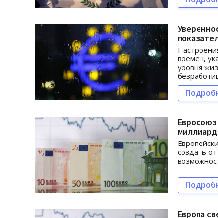
Уверенно
показател
Настроения
времен, ук
уровня жиз
безработиц
Подроб
Евросоюз 
миллиард
Европейски
создать от
возможност
Подроб
Европа с