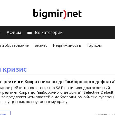
о
Афиша
Все категории
 и образование
Бизнес
Недвижимость
Тарифы
 кризис
е рейтинги Кипра снижены до "выборочного дефолта
дное рейтинговое агентство S&P понизило долгосрочный
 рейтинг Кипра до "выборочного дефолта" (Selective Default,
д за предложением властей о добровольном обмене суверен
 выпущенных по внутреннему праву.
нее
1 июля 2013,