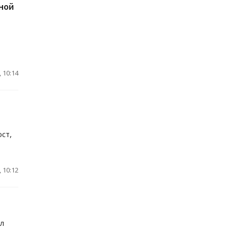
ной
 10:14
ст,
 10:12
ал