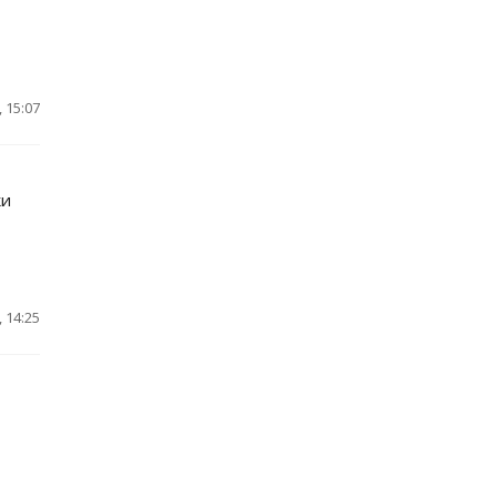
 15:07
ки
 14:25