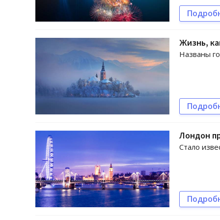
Подроб
Жизнь, ка
Названы го
Подроб
Лондон п
Стало изве
Подроб