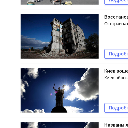
Восстанов
Отстраиват
Подроб
Киев воше
Киев обогн
Подроб
Названы л