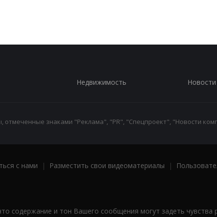
Недвижимость
Новости
 отмеченные знаками "Реклама", "PR", "Спецпроект", "Новости комп
ться с нами
|
Разместить свои видеоматериалы
|
Пользовате
что содержание и тон Вашего сообщения могут задеть чувства 