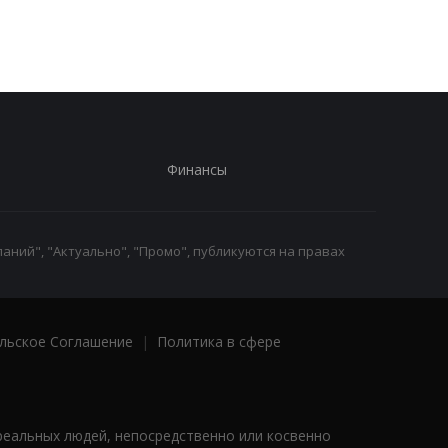
Финансы
аний", "Актуально", "Промо", публикуются на правах
льское Соглашение
|
Политика в сфере
реальных людей, непосредственно или косвенно