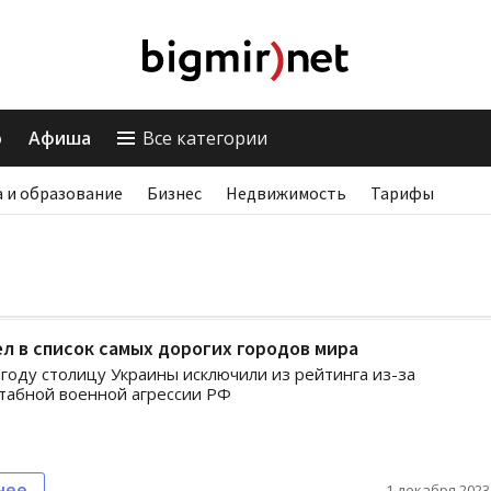
о
Афиша
Все категории
 и образование
Бизнес
Недвижимость
Тарифы
л в список самых дорогих городов мира
году столицу Украины исключили из рейтинга из-за
табной военной агрессии РФ
нее
1 декабря 2023,