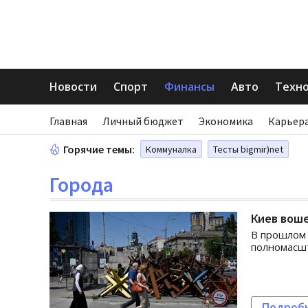
Новости
Спорт
Финансы
Авто
Техн
Главная
Личный бюджет
Экономика
Карьера
Горячие темы:
Коммуналка
Тесты bigmir)net
Города
Киев воше
В прошлом 
полномасш
Подроб