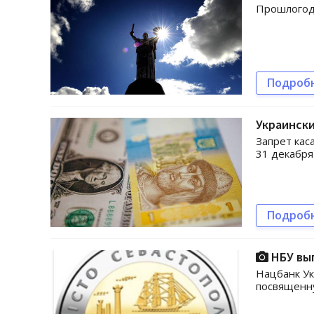
Прошлогодн
Подроб
Украински
Запрет кас
31 декабря
Подроб
НБУ вы
Нацбанк Ук
посвященну