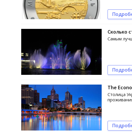
Подроб
Сколько с
Самым луч
Подроб
The Econo
Столица Ук
проживания
Подроб