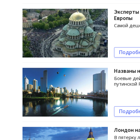
Эксперты 
Европы
Самой деше
Подроб
Названы 
Боевые дей
путинской 
Подроб
Лондон на
В пятерку 