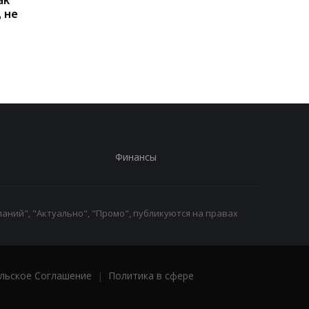
 не
Киеве: почему
Дню Независимости
работники с низкими
кому нужно подать
зарплатами уходят с
заявление в ПФУ
работы
Финансы
аний", "Актуально", "Промо", публикуются на правах
льское Соглашение
|
Политика в сфере