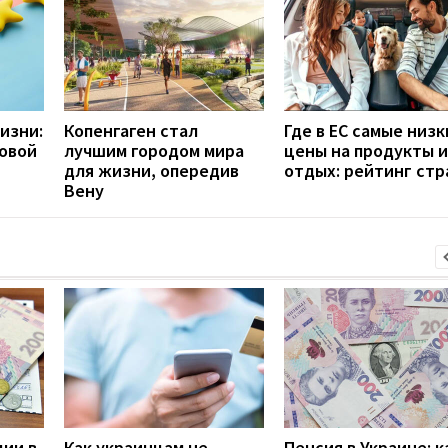
изни:
Копенгаген стал
Где в ЕС самые низк
ровой
лучшим городом мира
цены на продукты и
для жизни, опередив
отдых: рейтинг стр
Вену
дии в
Как украинцам не
Пенсия в Украине: к