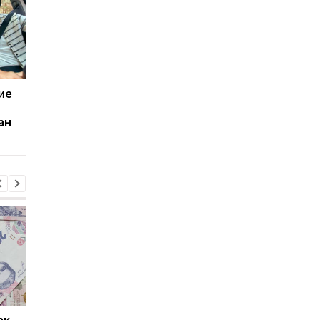
ие
Дефолт Украины по
Опубликован рейтин
ВВП-варрантам: S&P
стран по уровню жиз
ан
снизило рейтинг
на каком месте
страны
оказалась Украина
ак
Проезд по 30 грн в
Выплата 3100 грн ко