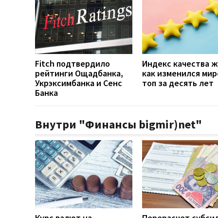
Fitch подтвердило
Индекс качества ж
рейтинги Ощадбанка,
как изменился ми
Укрэксимбанка и Сенс
топ за десять лет
Банка
Внутри "Финансы bigmir)net"
Курс валют на
Перерасчет субси