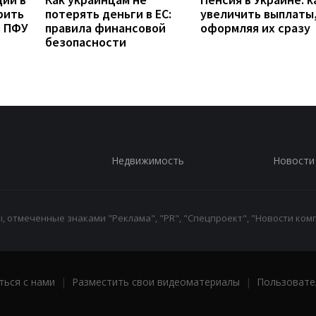
рить
потерять деньги в ЕС:
увеличить выплаты,
з ПФУ
правила финансовой
оформляя их сразу
безопасности
Недвижимость
Новости
 отмеченные знаками "Реклама", "PR", "Спецпроект", "Новости комп
ться с нами
|
Разместить свои видеоматериалы
|
Пользовате