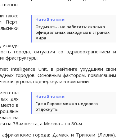
ственно.
ни также
Читай также:
и Перт,
Отдыхать - не работать: сколько
льсинки
официальных выходных в странах
мира
, исходя
ность города, ситуация со здравоохранением и
 инфраструктуры.
st Intelligence Unit, в рейтинге ухудшили свои
адных городов. Основным фактором, повлиявшим
ческая угроза, подчеркнули в компании.
иев стал
Читай также:
ных для
Где в Европе можно недорого
 место в
отдохнуть
рошлым
илась на
я на 76-м места, а Москва – на 80-м.
африканские города: Дамаск и Триполи (Ливия),