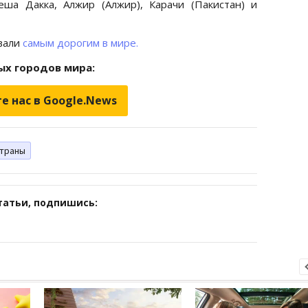
еша Дакка, Алжир (Алжир), Карачи (Пакистан) и
звали
самым дорогим в мире.
ых городов мира:
е нас в Google.News
траны
татьи, подпишись: