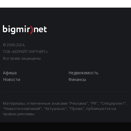
© 2000-2024,
ТОВ «КЕПРЕЙТ ПАРТНЕРС».
Все права защищены.
Афиша
Недвижимость
Новости
Финансы
Материалы, отмеченные знаками "Реклама", "PR", "Спецпроект",
"Новости компаний", "Актуально", "Промо", публикуются на
правах рекламы.