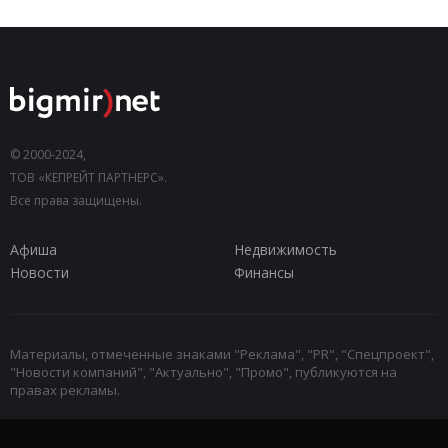
© 2000-2024,
ТОВ «КЕПРЕЙТ ПАРТНЕРС».
Все права защищены.
Афиша
Недвижимость
Новости
Финансы
Материалы, отмеченные знаками "Реклама", "PR", "Спецпроект",
"Новости компаний", "Актуально", "Промо", публикуются на
правах рекламы.