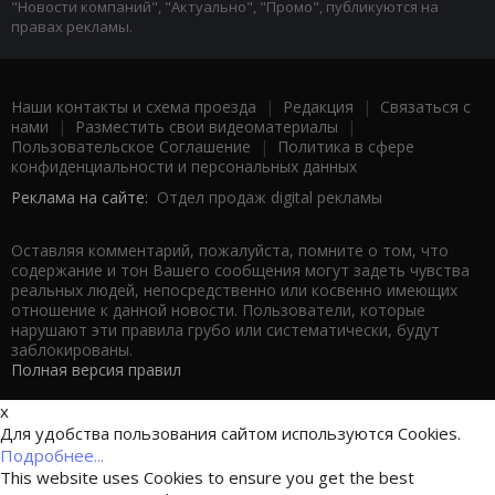
"Новости компаний", "Актуально", "Промо", публикуются на
правах рекламы.
Наши контакты и схема проезда
|
Редакция
|
Связаться с
нами
|
Разместить свои видеоматериалы
|
Пользовательское Соглашение
|
Политика в сфере
конфиденциальности и персональных данных
Реклама на сайте:
Отдел продаж digital рекламы
Оставляя комментарий, пожалуйста, помните о том, что
содержание и тон Вашего сообщения могут задеть чувства
реальных людей, непосредственно или косвенно имеющих
отношение к данной новости. Пользователи, которые
нарушают эти правила грубо или систематически, будут
заблокированы.
Полная версия правил
x
Для удобства пользования сайтом используются Cookies.
Подробнее...
This website uses Cookies to ensure you get the best