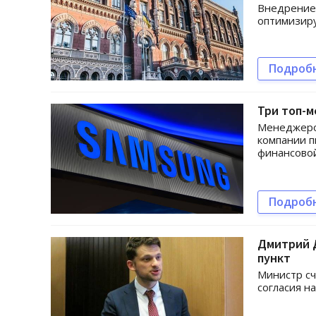
Внедрение 
оптимизиру
Подроб
Три топ-
Менеджеров
компании п
финансовой
Подроб
Дмитрий Д
пункт
Министр сч
согласия н