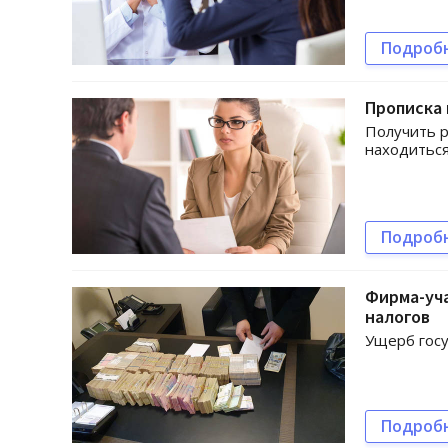
Подроб
Прописка 
Получить р
находиться
Подроб
Фирма-уча
налогов
Ущерб госу
Подроб