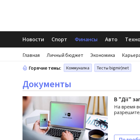
Новости
Спорт
Финансы
Авто
Техн
Главная
Личный бюджет
Экономика
Карьера
Горячие темы:
Коммуналка
Тесты bigmir)net
Документы
В "Дії" з
На время в
разрешите
Подроб