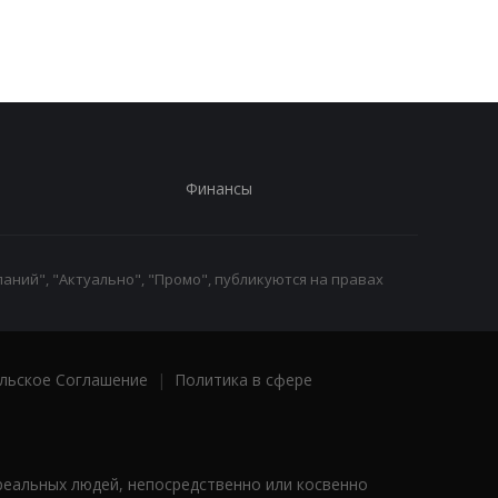
Финансы
аний", "Актуально", "Промо", публикуются на правах
льское Соглашение
|
Политика в сфере
реальных людей, непосредственно или косвенно