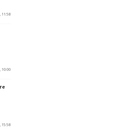
 11:58
 10:00
те
 15:58