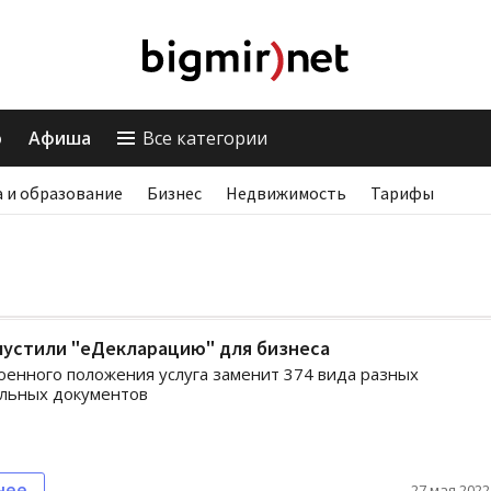
о
Афиша
Все категории
 и образование
Бизнес
Недвижимость
Тарифы
апустили "еДекларацию" для бизнеса
оенного положения услуга заменит 374 вида разных
льных документов
нее
27 мая 2022,