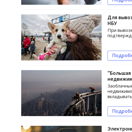
Для вывоз
НБУ
При вывозе
подтвержд
Подроб
"Большая 
недвижим
Заоблачные
недвижимос
вкладывать
Подроб
Электронн