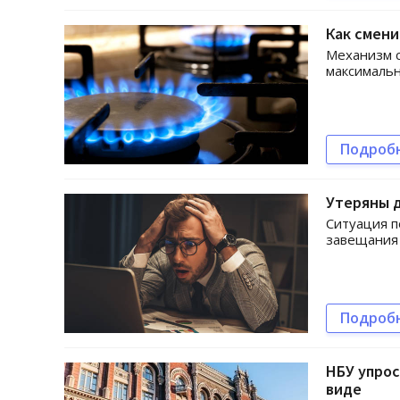
Как смени
Механизм с
максималь
Подроб
Утеряны д
Ситуация п
завещания 
Подроб
НБУ упрос
виде