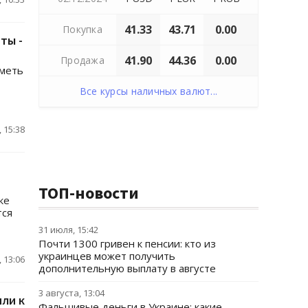
41.33
43.71
0.00
Покупка
ты -
41.90
44.36
0.00
Продажа
иметь
Все курсы наличных валют...
 15:38
ТОП-новости
ке
тся
31 июля, 15:42
Почти 1300 гривен к пенсии: кто из
украинцев может получить
 13:06
дополнительную выплату в августе
3 августа, 13:04
ли к
Фальшивые деньги в Украине: какие