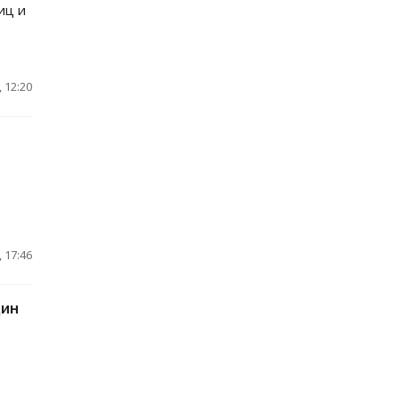
иц и
 12:20
 17:46
дин