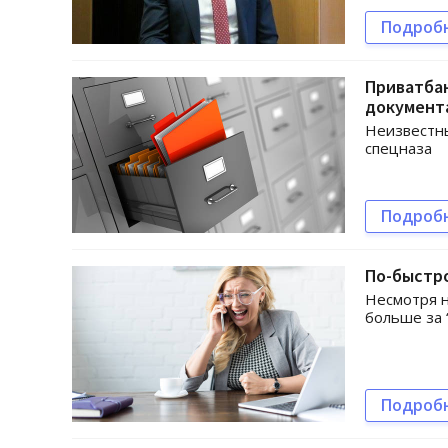
Подроб
Приватба
документ
Неизвестны
спецназа
Подроб
По-быстро
Несмотря н
больше за 
Подроб