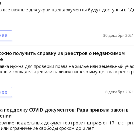
м
 все важные для украинцев документы будут доступны в "Д
нее
30 декабря 2021,
ожно получить справку из реестров о недвижимом
е
авка нужна для проверки права на жилье или земельный учас
ков и совладельцев или наличия вашего имущества в реестр
нее
8 декабря 2021,
 подделку COVID-документов: Рада приняла закон в
тении
ование поддельных документов грозит штраф от 17 тыс. грн.
н. или ограничение свободы сроком до 2 лет