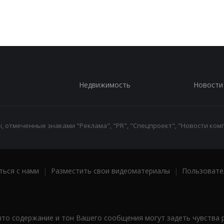
Недвижимость
Новости
 отмеченные знаками "Реклама", "PR", "Спецпроект", "Новости комп
ться с нами
|
Разместить свои видеоматериалы
|
Пользовате
что содержание и тон Вашего сообщения могут задеть чувства 