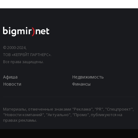
© 2000-2024,
ТОВ «КЕПРЕЙТ ПАРТНЕРС».
Все права защищены.
Афиша
Недвижимость
Новости
Финансы
Материалы, отмеченные знаками "Реклама", "PR", "Спецпроект",
"Новости компаний", "Актуально", "Промо", публикуются на
правах рекламы.