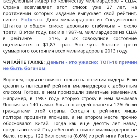
Безусловный лидер по количеству миллиардеров – США.
Страна возглавляет этот список уже 27 лет, на
протяжении которых издание выпускает свой рейтинг,
пишет
Forbes.ua
. Доля миллиардеров из Соединенных
Штатов в общем списке довольно стабильна – около
трети. В этом году, как и в 1987-м, миллиардеров из США
в рейтинге – 31%, а их совокупное состояние
оценивается в $1,87 трлн. Это чуть больше трети
суммарного состояния всех миллиардеров в 2013 году.
ЧИТАЙТЕ ТАКЖЕ:
Деньги - это ужасно: ТОП-10 причин
не быть богачом
Впрочем, годы не влияют только на позиции лидера. Если
сравнить нынешний рейтинг миллиардеров с дебютным
списком Forbes, в нем произошли заметные изменения.
Например, в 1987 году вторую строку в нем занимала
Япония: из 140 самых богатых людей планеты 17% были
гражданами этой страны. Сегодня в рейтинге лишь
полтора процента японцев, а на втором месте прочно
обосновался Китай. Тогда как еще десять лет назад
представителей Поднебесной в списке миллиардеров не
было, теперь 122 бизнесмена (8,6%) из рейтинга Forbes –