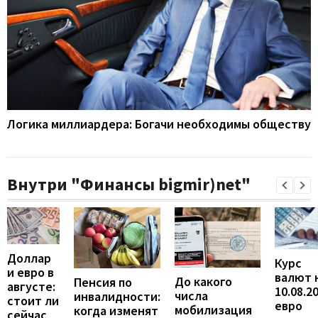
Логика миллиардера: Богачи необходимы обществу
Внутри "Финансы bigmir)net"
Доллар
Курс
и евро в
валют 
До какого
Пенсия по
августе:
10.08.2
числа
инвалидности:
стоит ли
евро
мобилизация
когда изменят
сейчас