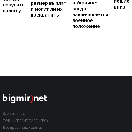
пошло
в Украине:
размер выплат
покупать
вниз
когда
и могут ли их
валюту
заканчивается
прекратить
военное
положение
© 2000-2024,
ТОВ «КЕПРЕЙТ ПАРТНЕРС».
Все права защищены.