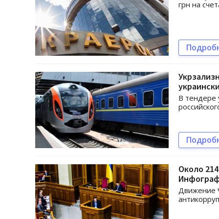
грн на сче
Подроб
Укрзализн
украински
В тендере 
российског
Подроб
Около 214
Инфограф
Движение 
антикорруп