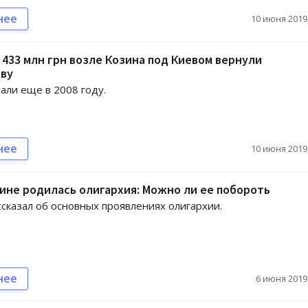
нее
10 июня 2019,
 433 млн грн возле Козина под Киевом вернули
тву
али еще в 2008 году.
нее
10 июня 2019,
аине родилась олигархия: Можно ли ее побороть
ссказал об основных проявлениях олигархии.
нее
6 июня 2019,