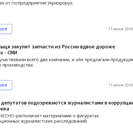
тах от госпредприятия Украэрорух.
нее
11 июня 2019,
ыця закупит запчасти из России вдвое дороже
х - СМИ
участвовали всего две компании, и обе предлагали продукци
о производства.
нее
11 июня 2019,
 депутатов подозреваются журналистами в коррупции
ика
ЧЕСНО располагает материалами о фигуратах
ционных журналистских расследований.