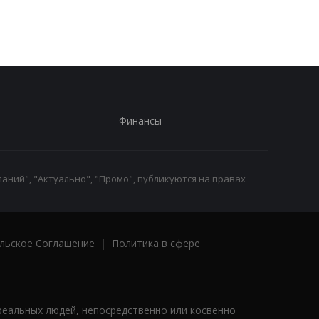
Финансы
аний", "Актуально", "Промо", публикуются на правах
льское Соглашение
|
Политика в сфере
реальных людей, непосредственно или косвенно