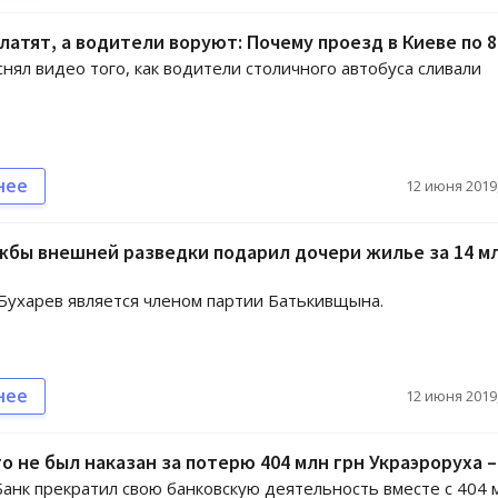
атят, а водители воруют: Почему проезд в Киеве по 8
нял видео того, как водители столичного автобуса сливали
нее
12 июня 2019,
жбы внешней разведки подарил дочери жилье за 14 м
Бухарев является членом партии Батькивщына.
нее
12 июня 2019,
о не был наказан за потерю 404 млн грн Украэроруха 
анк прекратил свою банковскую деятельность вместе с 404 