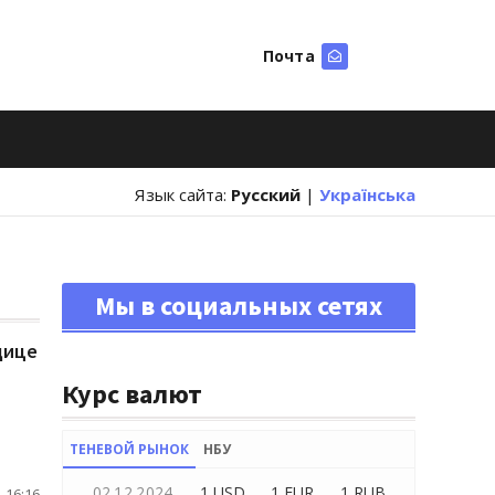
Почта
Искать
Язык сайта:
Русский
|
Українська
Мы в социальных сетях
дице
Курс валют
ТЕНЕВОЙ РЫНОК
НБУ
02.12.2024
1 USD
1 EUR
1 RUB
 16:16