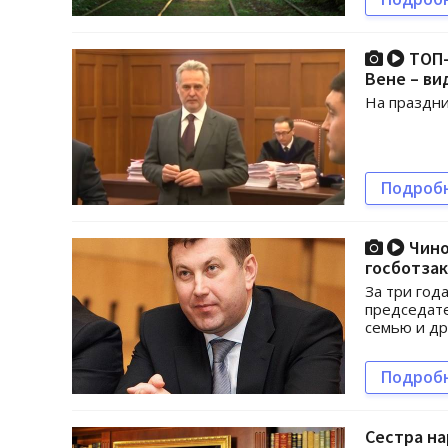
ТОП-
Вене – ви
На праздни
Подроб
Чино
госботза
За три год
председате
семью и др
Подроб
Сестра на