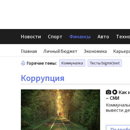
Новости
Спорт
Финансы
Авто
Техн
Главная
Личный бюджет
Экономика
Карьера
Горячие темы:
Коммуналка
Тесты bigmir)net
Коррупция
Как 
– СМИ
Коммунальн
вывести де
Подроб