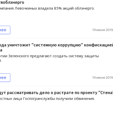
тяоблэнерго
омпания Левочкиных владела 85% акций облэнерго.
нее
19 июня 2019,
рода уничтожит "системную коррупцию" конфискацие
а
ртии Зеленского предлагают создать систему защиты
.
нее
19 июня 2019,
дут рассматривать дело о растрате по проекту "Стена
стных лица Госпогранслужбы получили обвинения.