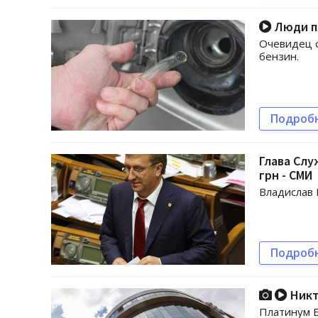
Люди пл
Очевидец с
бензин.
Подроб
Глава Слу
грн - СМИ
Владислав 
Подроб
Никт
Платинум Б