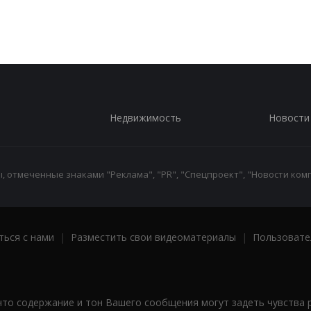
Недвижимость
Новости
 отмеченные знаками "Реклама", "PR", "Спецпроект", "Новости комп
ться с нами
|
Разместить свои видеоматериалы
|
Пользовате
что содержание и тон Вашего сообщения могут задеть чувства 