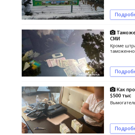
Подроб
Таможен
СМИ
Кроме штра
таможенног
Подроб
Как про
$500 тыс
Вымогатель
Подроб