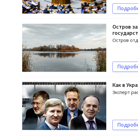
Подроб
Остров за
государс
Остров отд
Подроб
Как в Укр
Эксперт ра
Подроб