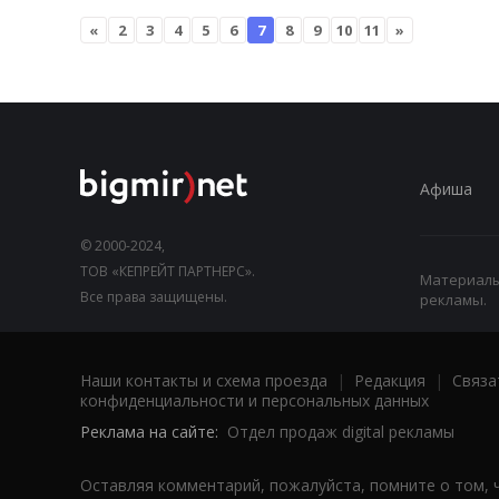
«
2
3
4
5
6
7
8
9
10
11
»
Афиша
© 2000-2024,
ТОВ «КЕПРЕЙТ ПАРТНЕРС».
Материалы,
Все права защищены.
рекламы.
Наши контакты и схема проезда
|
Редакция
|
Связа
конфиденциальности и персональных данных
Реклама на сайте:
Отдел продаж digital рекламы
Оставляя комментарий, пожалуйста, помните о том, 