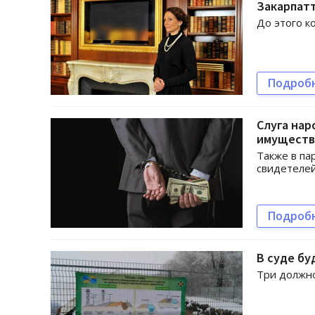
Закарпат
До этого к
Подроб
Слуга на
имуществ
Также в па
свидетелей
Подроб
В суде бу
Три должно