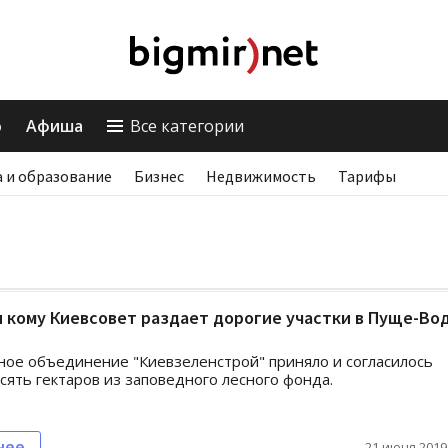
о
Афиша
Все категории
 и образование
Бизнес
Недвижимость
Тарифы
и кому Киевсовет раздает дорогие участки в Пуще-Во
ое объединение "Киевзеленстрой" приняло и согласилось
сять гектаров из заповедного лесного фонда.
нее
21 июня 2019,