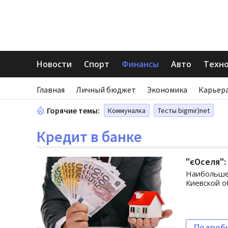
Новости
Спорт
Финансы
Авто
Техн
Главная
Личный бюджет
Экономика
Карьера
Горячие темы:
Коммуналка
Тесты bigmir)net
Кредит в банке
"єОселя":
Наибольше
Киевской о
Подроб