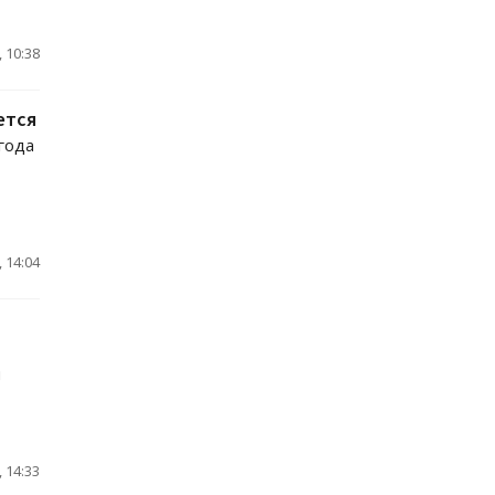
 10:38
ется
года
 14:04
й
 14:33