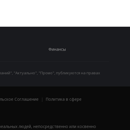
Финансы
аний", "Актуально", "Промо", публикуются на правах
льское Соглашение
|
Политика в сфере
реальных людей, непосредственно или косвенно