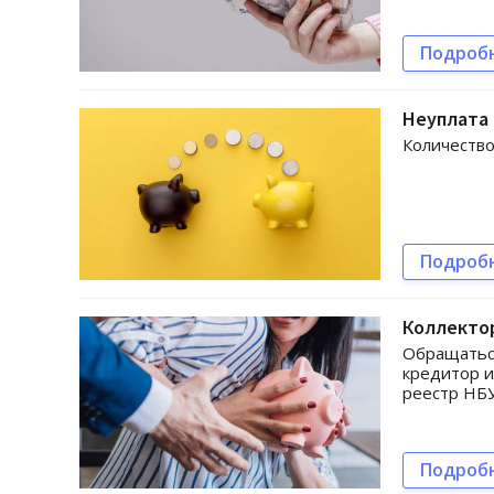
Подроб
Неуплата 
Количество
Подроб
Коллектор
Обращаться
кредитор и
реестр НБ
Подроб