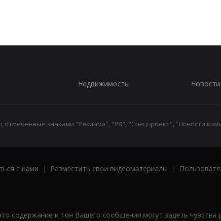
Недвижимость
Новости
 отмеченные знаками "Реклама", "PR", "Спецпроект", "Новости комп
ться с нами
|
Разместить свои видеоматериалы
|
Пользовате
что содержание и тон Вашего сообщения могут задеть чувства 