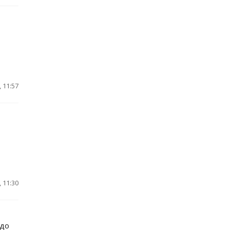
 11:57
 11:30
 до