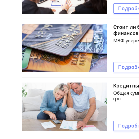
Подроб
Стоит ли 
финансов
МВФ уверен
Подроб
Кредитные
Общая сумм
грн.
Подроб