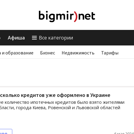
о
Афиша
Все категории
 и образование
Бизнес
Недвижимость
Тарифы
 сколько кредитов уже оформлено в Украине
е количество ипотечных кредитов было взято жителями
бласти, города Киева, Ровенской и Львовской областей
нее
6 мая 2024,