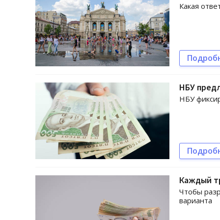
Какая отве
Подроб
НБУ пред
НБУ фикси
Подроб
Каждый т
Чтобы раз
варианта