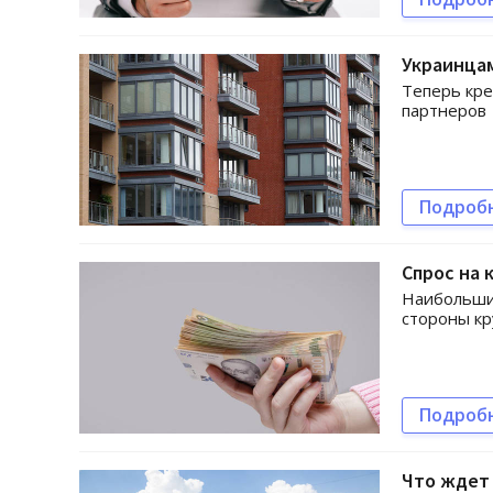
Украинцам
Теперь кре
партнеров
Подроб
Спрос на 
Наибольший
стороны кр
Подроб
Что ждет 