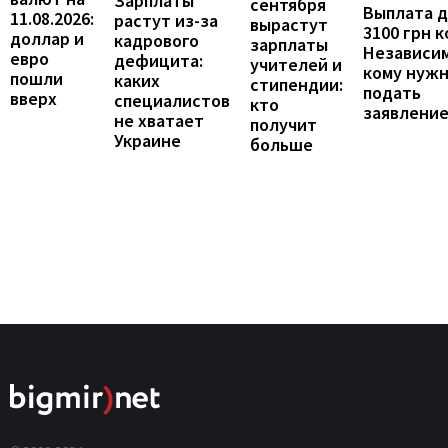
Зарплаты
сентября
Выплата 
11.08.2026:
растут из-за
вырастут
3100 грн 
доллар и
кадрового
зарплаты
Независим
евро
дефицита:
учителей и
кому нуж
пошли
каких
стипендии:
подать
вверх
специалистов
кто
заявлени
не хватает
получит
Украине
больше