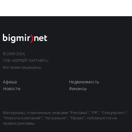
© 2000-2024,
ТОВ «КЕПРЕЙТ ПАРТНЕРС».
Все права защищены.
Афиша
Недвижимость
Новости
Финансы
Материалы, отмеченные знаками "Реклама", "PR", "Спецпроект",
"Новости компаний", "Актуально", "Промо", публикуются на
правах рекламы.