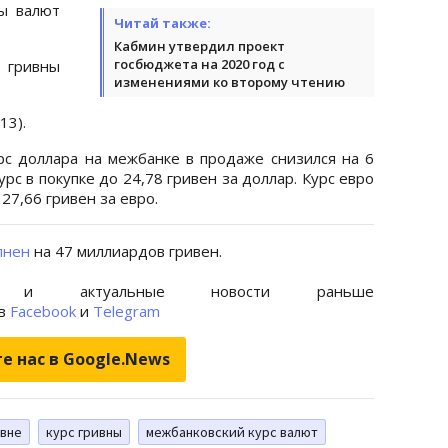
ы валют
Читай также:
Кабмин утвердил проект
госбюджета на 2020 год с
 гривны
изменениями ко второму чтению
13).
с доллара на межбанке в продаже снизился на 6
урс в покупке до 24,78 гривен за доллар. Курс евро
27,66 гривен за евро.
лнен
на 47 миллиардов гривен.
 и актуальные новости раньше
 в
Facebook
и
Telegram
е нас в Google.News
ивне
курс гривны
межбанковский курс валют