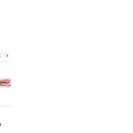
Курс валют на
НБУ не прогнозируе
17.03.2026: доллар и
"космический" рост
а
евро немного
курса валют
опустились