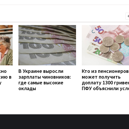
жно
В Украине выросли
Кто из пенсионеров
сию в
зарплаты чиновников:
может получить
у
где самые высокие
доплату 1300 гривен
оклады
ПФУ объяснили усл