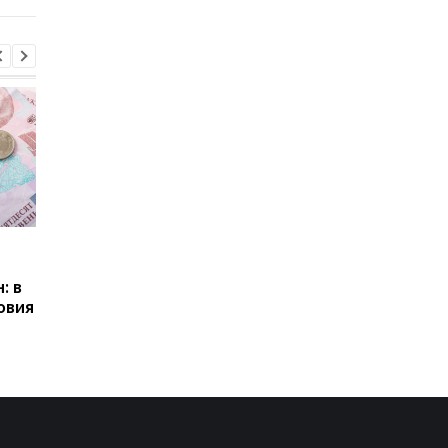
Пенсии для украинцев в
Банки усилили
Польше: кто может
контроль переводов:
: в
получать выплаты
какие операции мог
овия
заблокировать карт