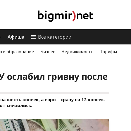
о
Афиша
Все категории
а и образование
Бизнес
Недвижимость
Тарифы
У ослабил гривну после
 шесть копеек, а евро – сразу на 12 копеек.
от снизились.