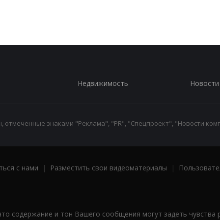
Недвижимость
Новости
 отмеченные знаками "Реклама", "PR", "Спецпроект", "Новости комп
ться с нами
|
Разместить свои видеоматериалы
|
Пользовате
что содержание и тон Вашего сообщения могут задеть чувства 