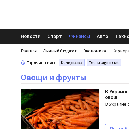
Новости
Спорт
Финансы
Авто
Техн
Главная
Личный бюджет
Экономика
Карьера
Горячие темы:
Коммуналка
Тесты bigmir)net
Овощи и фрукты
В Украине
овощ
В Украине 
Подроб