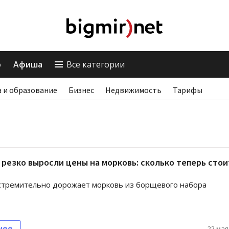
о
Афиша
Все категории
 и образование
Бизнес
Недвижимость
Тарифы
 резко выросли цены на морковь: сколько теперь стои
стремительно дорожает морковь из борщевого набора
нее
22 мая,