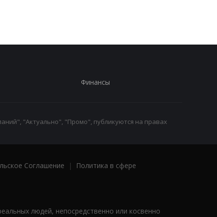
Финансы
аний", "Актуально", "Промо", публикуются на правах
льское Соглашение
|
Политика в сфере
реальных людей, непосредственно или косвенно