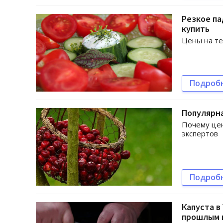
Резкое па
купить
Цены на те
Подроб
Популярна
Почему цен
экспертов
Подроб
Капуста в
прошлым 