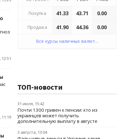
41.33
43.71
0.00
Покупка
лю
41.90
44.36
0.00
Продажа
огноз
Все курсы наличных валют...
 12:51
сы
час
ТОП-новости
31 июля, 15:42
Почти 1300 гривен к пенсии: кто из
украинцев может получить
 11:19
дополнительную выплату в августе
3 августа, 13:04
зы
Фальшивые деньги в Украине: какие