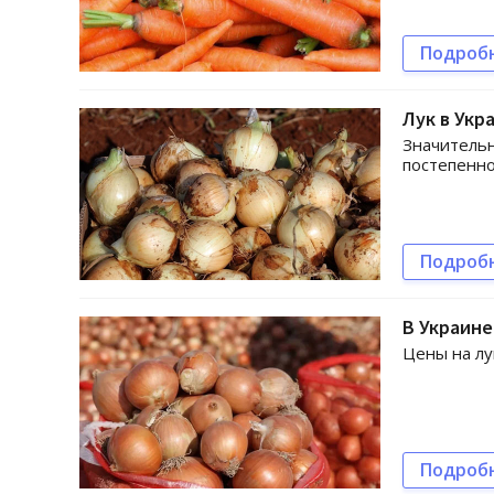
Подроб
Лук в Укр
Значительн
постепенн
Подроб
В Украин
Цены на лу
Подроб