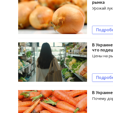
рынка
Урожай лук
Подроб
В Украине
что поде
Цены на р
Подроб
В Украине
Почему дор