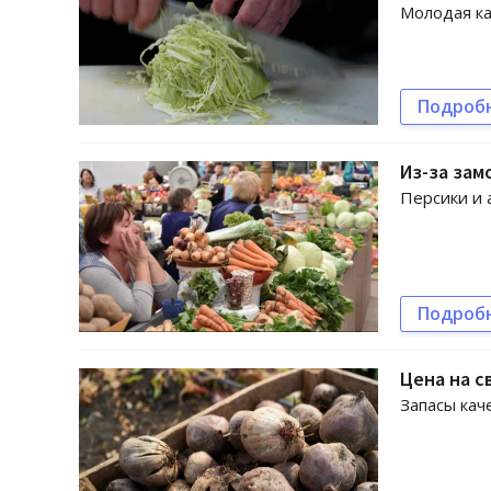
Молодая ка
Подроб
Из-за зам
Персики и 
Подроб
Цена на с
Запасы кач