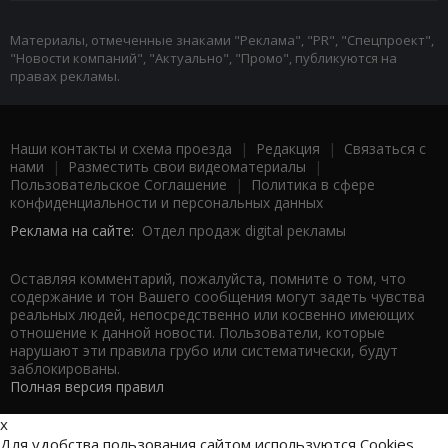
Материалы, отмеченные знаками "Реклама", "PR", "Спецпроект",
"Новости компаний", "Актуально", "Промо", публикуются на
правах рекламы.
Наши контакты и схема проезда
|
Редакция
|
Связаться с
нами
|
Разместить свои видеоматериалы
|
Пользовательское Соглашение
|
Политика в сфере
конфиденциальности и персональных данных
Реклама на сайте:
Отдел продаж digital рекламы
Оставляя комментарий, пожалуйста, помните о том, что
содержание и тон Вашего сообщения могут задеть чувства
реальных людей, непосредственно или косвенно имеющих
отношение к данной новости. Пользователи, которые
нарушают эти правила грубо или систематически, будут
заблокированы.
Полная версия правил
x
Для удобства пользования сайтом используются Cookies.