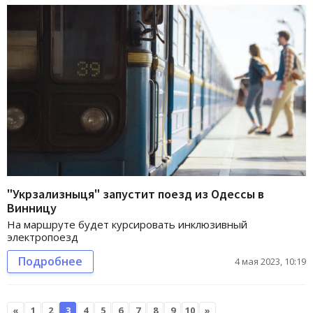
"Укрзализныця" запустит поезд из Одессы в
Винницу
На маршруте будет курсировать инклюзивный
электропоезд
Подробнее
4 мая 2023, 10:19
«
1
2
3
4
5
6
7
8
9
10
»