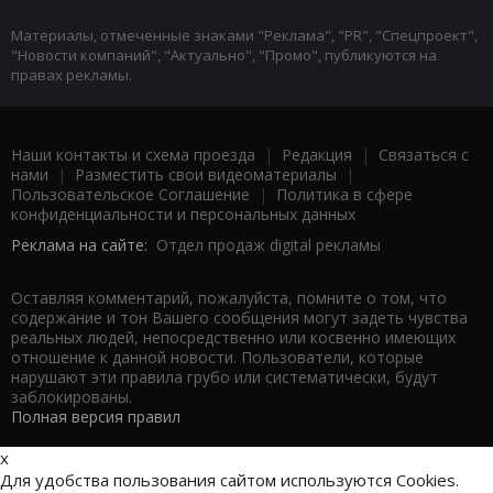
Материалы, отмеченные знаками "Реклама", "PR", "Спецпроект",
"Новости компаний", "Актуально", "Промо", публикуются на
правах рекламы.
Наши контакты и схема проезда
|
Редакция
|
Связаться с
нами
|
Разместить свои видеоматериалы
|
Пользовательское Соглашение
|
Политика в сфере
конфиденциальности и персональных данных
Реклама на сайте:
Отдел продаж digital рекламы
Оставляя комментарий, пожалуйста, помните о том, что
содержание и тон Вашего сообщения могут задеть чувства
реальных людей, непосредственно или косвенно имеющих
отношение к данной новости. Пользователи, которые
нарушают эти правила грубо или систематически, будут
заблокированы.
Полная версия правил
x
Для удобства пользования сайтом используются Cookies.