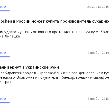
нее
23 марта 2015,
oshen в России может купить производитель сухарико
м удалось узнать основного претендента на покупку фабрик
 в Липецке.
нее
12 ноября 2014,
анк вернут в украинские руки
собираются продать Правэкс-банк в 15 раз дешевле, чем ку
овецкого. Возможный покупатель - банкир, гонщик и марафо
истрат
нее
11 ноября 2013,