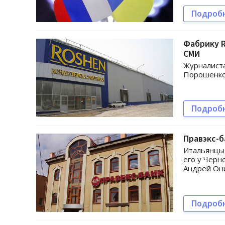
Подроб
Фабрику R
СМИ
Журналиста
Порошенко
Подроб
Правэкс-б
Итальянцы 
его у Черн
Андрей Он
Подроб