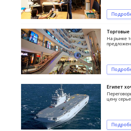
Подроб
Торговые
На рынке т
предложен
Подроб
Египет хо
Переговоры
цену серь
Подроб