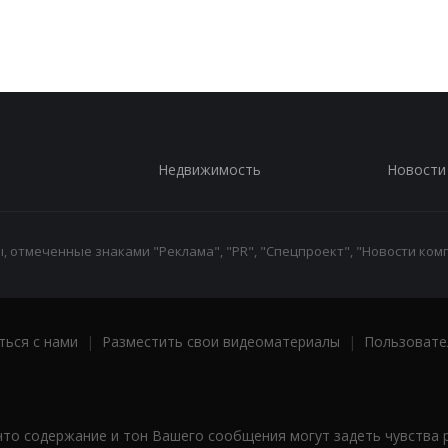
Недвижимость
Новости
 отмеченные знаками "Реклама", "PR", "Спецпроект", "Новости комп
ться с нами
|
Разместить свои видеоматериалы
|
Пользовате
что содержание и тон Вашего сообщения могут задеть чувства 