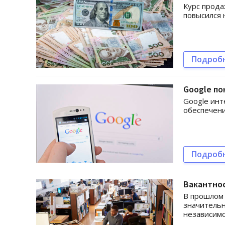
Курс прода
повысился н
Подроб
Google по
Google инт
обеспечени
Подроб
Вакантно
В прошлом 
значитель
независимо