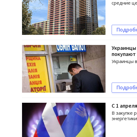
средние це
Подроб
Украинцы
покупают
Украинцы в
Подроб
С 1 апрел
В закупке 
энергетики