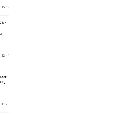
 15:19
в -
и
 12:44
пили
нец
 11:20