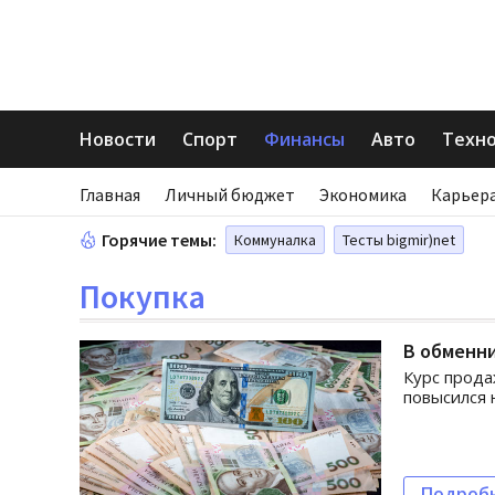
Новости
Спорт
Финансы
Авто
Техн
Главная
Личный бюджет
Экономика
Карьера
Горячие темы:
Коммуналка
Тесты bigmir)net
Покупка
В обменн
Курс прода
повысился н
Подроб