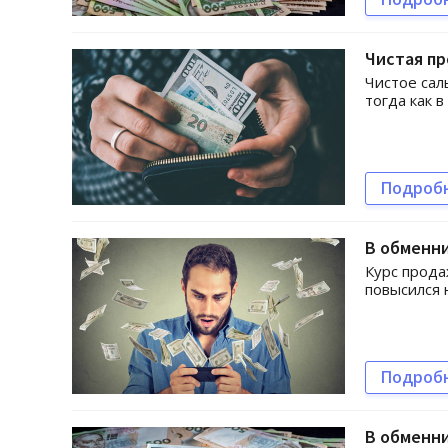
Чистая п
Чистое сал
тогда как в
Подроб
В обменн
Курс прода
повысился н
Подроб
В обменн