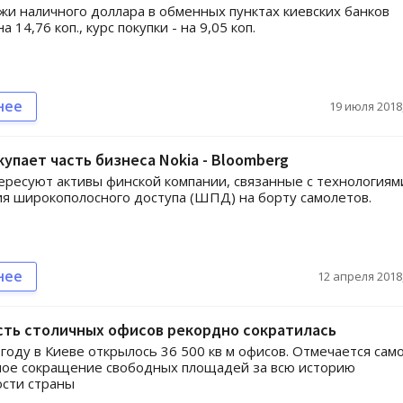
жи наличного доллара в обменных пунктах киевских банков
а 14,76 коп., курс покупки - на 9,05 коп.
нее
19 июля 2018,
купает часть бизнеса Nokia - Bloomberg
ересуют активы финской компании, связанные с технологиям
я широкополосного доступа (ШПД) на борту самолетов.
нее
12 апреля 2018,
сть столичных офисов рекордно сократилась
году в Киеве открылось 36 500 кв м офисов. Отмечается сам
ное сокращение свободных площадей за всю историю
сти страны