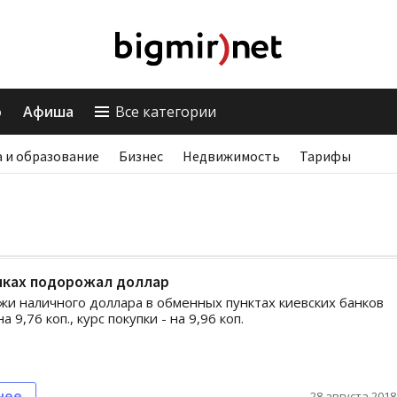
о
Афиша
Все категории
 и образование
Бизнес
Недвижимость
Тарифы
иках подорожал доллар
жи наличного доллара в обменных пунктах киевских банков
а 9,76 коп., курс покупки - на 9,96 коп.
нее
28 августа 2018,