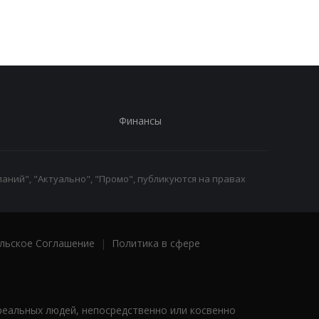
Финансы
аний", "Актуально", "Промо", публикуются на правах
льское Соглашение
|
Политика в сфере
реальных людей, непосредственно или косвенно