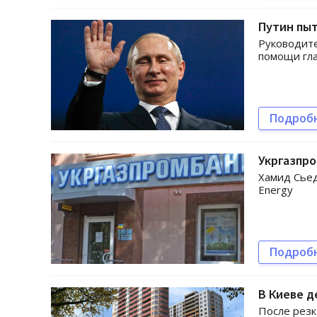
Путин пыт
Руководите
помощи гла
Подроб
Укргазпро
Хамид Сьед
Energy
Подроб
В Киеве д
После резк