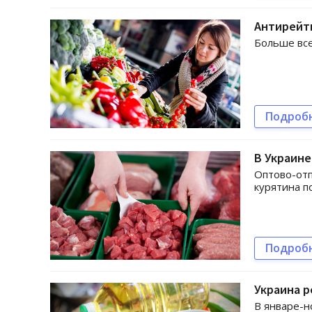
Антирейти
Больше все
Подроб
В Украин
Оптово-отп
курятина п
Подроб
Украина р
В январе-н