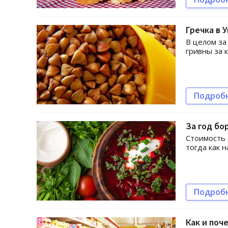
Гречка в 
В целом за
гривны за 
Подроб
За год бо
Стоимость 
тогда как н
Подроб
Как и поч