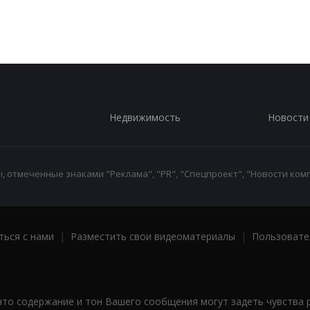
Недвижимость
Новости
 отмеченные знаками "Реклама", "PR", "Спецпроект", "Новости комп
ться с нами
|
Разместить свои видеоматериалы
|
Пользовате
что содержание и тон Вашего сообщения могут задеть чувства 