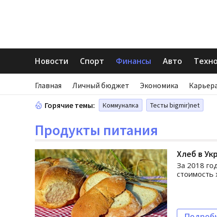
Новости
Спорт
Финансы
Авто
Техн
Главная
Личный бюджет
Экономика
Карьера
Горячие темы:
Коммуналка
Тесты bigmir)net
Продукты питания
Хлеб в Ук
За 2018 го
стоимость 
Подроб