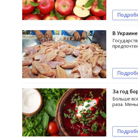
Подроб
В Украин
Государств
предпочтен
Подроб
За год бо
Больше все
раза. Мень
Подроб