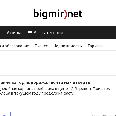
о
Афиша
Все категории
 и образование
Бизнес
Недвижимость
Тарифы
раине за год подорожал почти на четверть
д хлебная корзина прибавила в цене 12,5 гривен. При этом
хлеба в текущем году продолжит расти.
нее
24 января 2019,