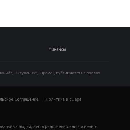
Финансы
аний", "Актуально", "Промо", публикуются на правах
льское Соглашение
|
Политика в сфере
реальных людей, непосредственно или косвенно