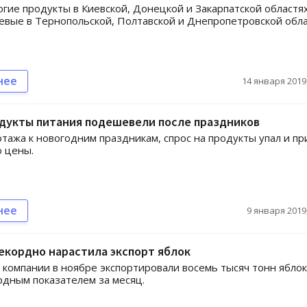
гие продукты в Киевской, Донецкой и Закарпатской областях
вые в Тернопольской, Полтавской и Днепропетровской обла
нее
14 января 2019,
одукты питания подешевели после праздников
тажа к новогодним праздникам, спрос на продукты упал и пр
 цены.
нее
9 января 2019,
екордно нарастила экспорт яблок
 компании в ноябре экспортировали восемь тысяч тонн яблок
рдным показателем за месяц.