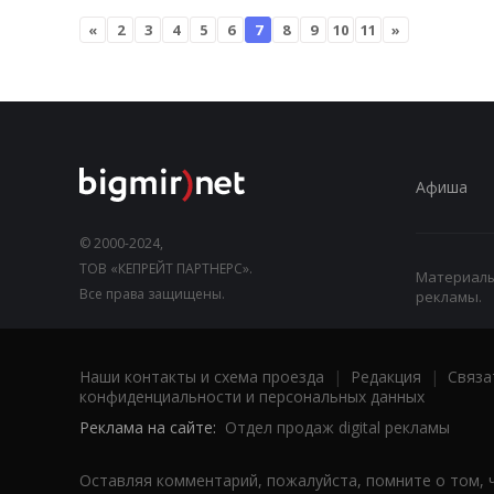
«
2
3
4
5
6
7
8
9
10
11
»
Афиша
© 2000-2024,
ТОВ «КЕПРЕЙТ ПАРТНЕРС».
Материалы,
Все права защищены.
рекламы.
Наши контакты и схема проезда
|
Редакция
|
Связа
конфиденциальности и персональных данных
Реклама на сайте:
Отдел продаж digital рекламы
Оставляя комментарий, пожалуйста, помните о том, 