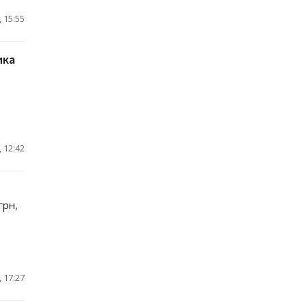
 15:55
ика
 12:42
грн,
 17:27