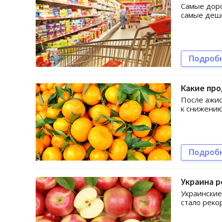
Самые доро
самые деше
Подроб
Какие пр
После ажио
к снижению
Подроб
Украина р
Украинские
стало реко