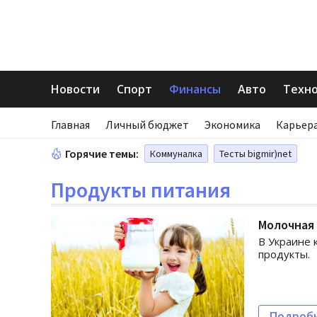
Новости
Спорт
Финансы
Авто
Техн
Главная
Личный бюджет
Экономика
Карьера
Горячие темы:
Коммуналка
Тесты bigmir)net
Продукты питания
Молочная 
В Украине 
продукты.
Подроб