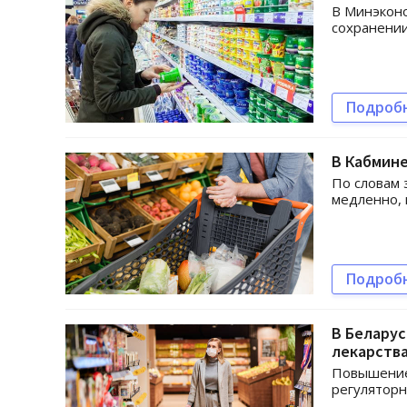
В Минэконо
сохранении
Подроб
В Кабмине
По словам 
медленно, 
Подроб
В Беларус
лекарств
Повышение 
регуляторн