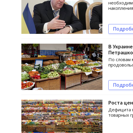
необходимо
накопления
Подроб
В Украине
Петрашко
По словам 
продоволь
Подроб
Роста цен
Дефицита п
товарных г