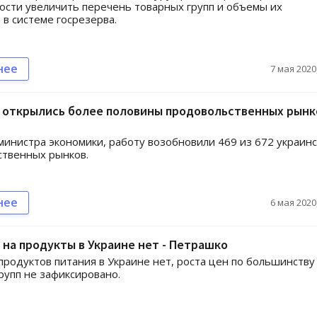
сти увеличить перечень товарных групп и объемы их
 в системе госрезерва.
нее
7 мая 2020,
 открылись более половины продовольственных рынко
министра экономики, работу возобновили 469 из 672 украин
ственных рынков.
нее
6 мая 2020,
 на продукты в Украине нет - Петрашко
родуктов питания в Украине нет, роста цен по большинству
рупп не зафиксировано.