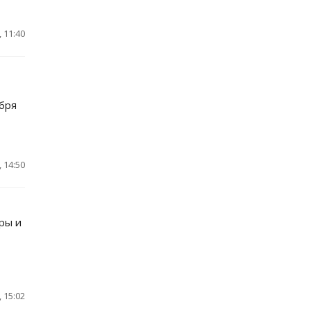
 11:40
бря
 14:50
ры и
 15:02