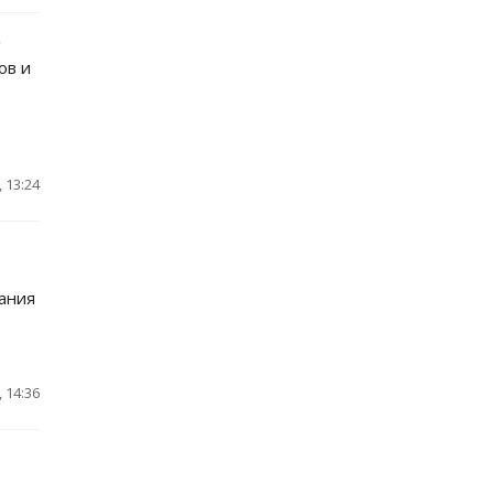
е
ов и
 13:24
ания
 14:36