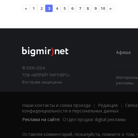
«
1
2
3
4
5
6
7
8
9
10
»
Афиша
© 2000-2024,
ТОВ «КЕПРЕЙТ ПАРТНЕРС».
Материалы,
Все права защищены.
рекламы.
Наши контакты и схема проезда
|
Редакция
|
Связа
конфиденциальности и персональных данных
Реклама на сайте:
Отдел продаж digital рекламы
Оставляя комментарий, пожалуйста, помните о том, 