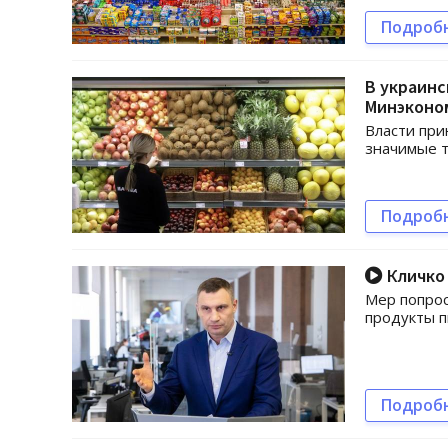
Подроб
В украинс
Минэконо
Власти при
значимые 
Подроб
Кличко 
Мер попрос
продукты 
Подроб