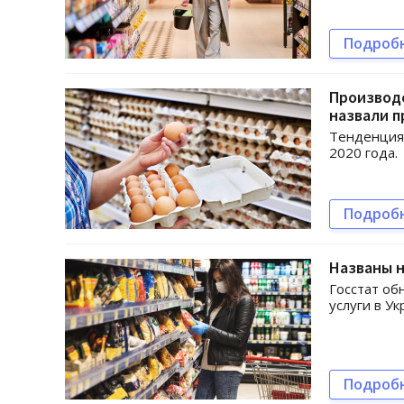
Подроб
Производс
назвали п
Тенденция 
2020 года.
Подроб
Названы 
Госстат об
услуги в У
Подроб