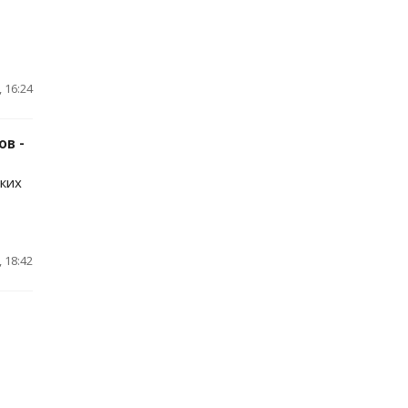
 16:24
в -
ских
 18:42