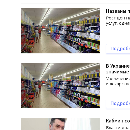
Названы п
Рост цен н
услуг, одн
Подроб
В Украине
значимые
Увеличение
и лекарств
Подроб
Кабмин со
Власти дол