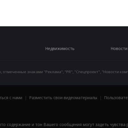
Недвижимость
Новости
 отмеченные знаками "Реклама", "PR", "Спецпроект", "Новости комп
ться с нами
|
Разместить свои видеоматериалы
|
Пользовате
что содержание и тон Вашего сообщения могут задеть чувства 