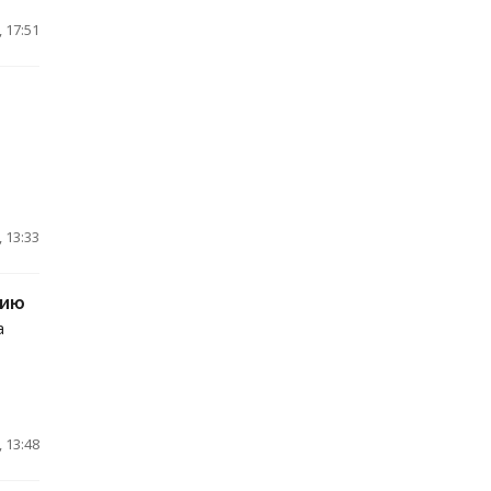
 17:51
 13:33
цию
а
 13:48