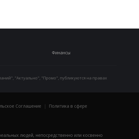
Финансы
аний", "Актуально", "Промо", публикуются на правах
льское Соглашение
|
Политика в сфере
реальных людей, непосредственно или косвенно