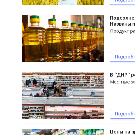
Подсолне
Названы 
Продукт ра
Подроб
В "ДНР" р
Местные жи
Подроб
Цены на п