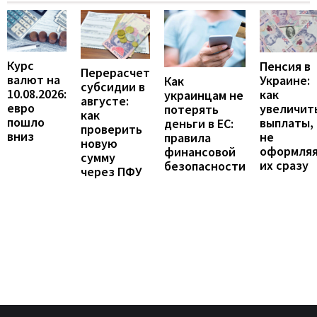
Курс
Пенсия в
Перерасчет
валют на
Украине:
Как
субсидии в
10.08.2026:
как
украинцам не
августе:
евро
увеличит
потерять
как
пошло
выплаты,
деньги в ЕС:
проверить
вниз
не
правила
новую
оформля
финансовой
сумму
их сразу
безопасности
через ПФУ