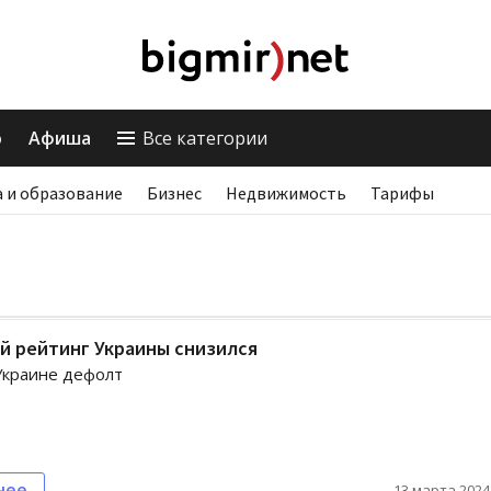
о
Афиша
Все категории
 и образование
Бизнес
Недвижимость
Тарифы
й рейтинг Украины снизился
Украине дефолт
нее
13 марта 2024,