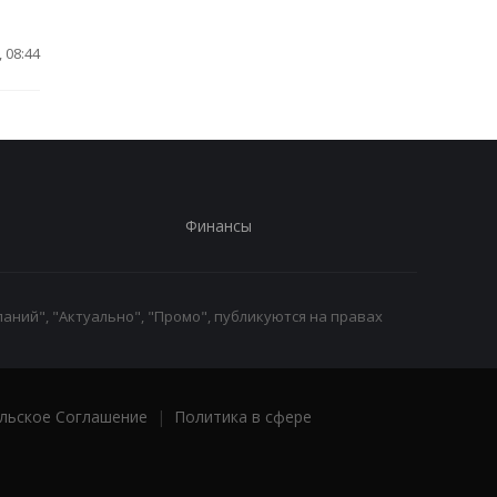
 08:44
Финансы
аний", "Актуально", "Промо", публикуются на правах
льское Соглашение
|
Политика в сфере