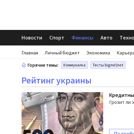
Новости
Спорт
Финансы
Авто
Техн
Главная
Личный бюджет
Экономика
Карьера
Горячие темы:
Коммуналка
Тесты bigmir)net
Рейтинг украины
Кредитны
Грозит ли 
Подроб