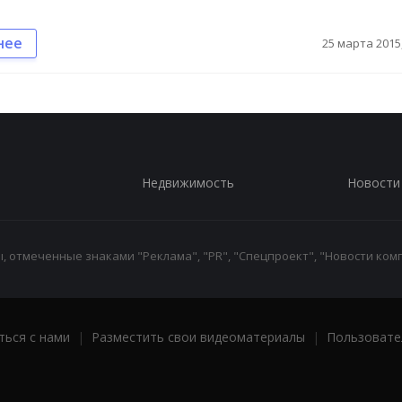
нее
25 марта 2015,
Недвижимость
Новости
 отмеченные знаками "Реклама", "PR", "Спецпроект", "Новости комп
ться с нами
|
Разместить свои видеоматериалы
|
Пользовате