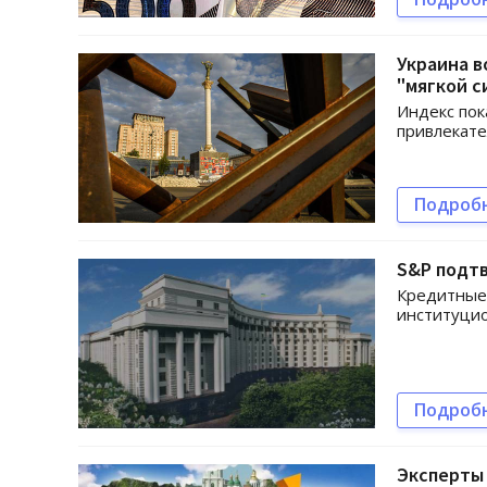
Украина в
"мягкой с
Индекс пок
привлекате
Подроб
S&P подт
Кредитные 
институцио
Подроб
Эксперты 