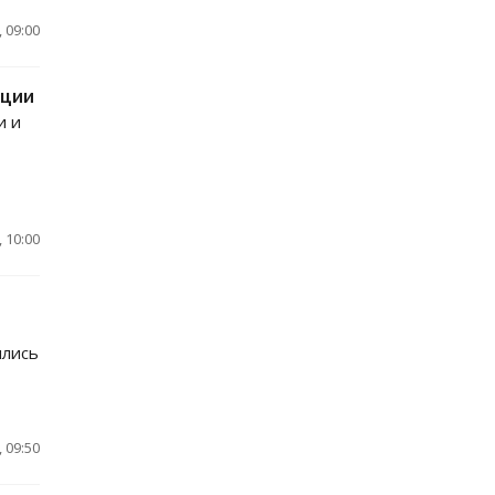
 09:00
кции
и и
 10:00
ились
 09:50