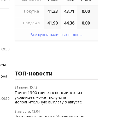
41.33
43.71
0.00
Покупка
и
41.90
44.36
0.00
Продажа
Все курсы наличных валют...
 09:50
чем
ТОП-новости
иона
31 июля, 15:42
Почти 1300 гривен к пенсии: кто из
украинцев может получить
 09:50
дополнительную выплату в августе
3 августа, 13:04
Фальшивые деньги в Украине: какие