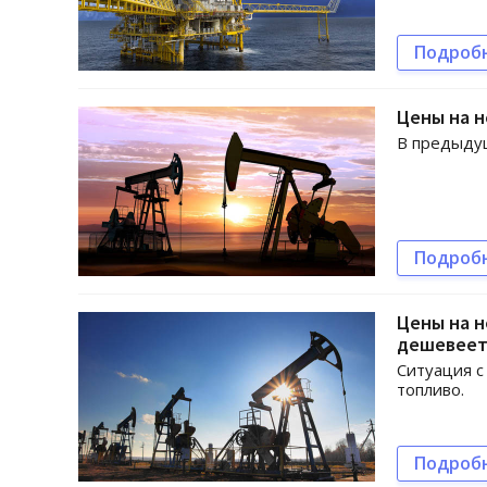
Подроб
Цены на н
В предыдущ
Подроб
Цены на н
дешевее
Ситуация с
топливо.
Подроб