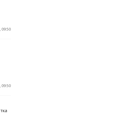
 09:50
 09:50
тка