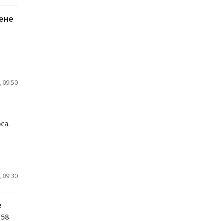
цене
 09:50
са.
 09:30
е
,58