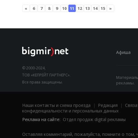
«
6
7
8
9
10
11
12
13
14
15
»
Афиша
© 2000-2024,
ТОВ «КЕПРЕЙТ ПАРТНЕРС».
Материалы,
Все права защищены.
рекламы.
Наши контакты и схема проезда
|
Редакция
|
Связа
конфиденциальности и персональных данных
Реклама на сайте:
Отдел продаж digital рекламы
Оставляя комментарий, пожалуйста, помните о том, 