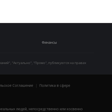
Финансы
аний", "Актуально", "Промо", публикуются на правах
льское Соглашение
|
Политика в сфере
реальных людей, непосредственно или косвенно