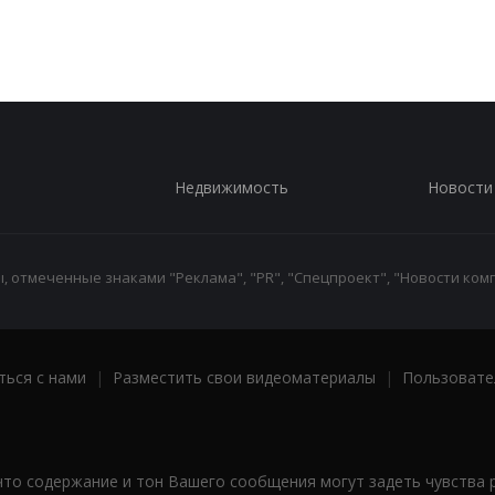
Недвижимость
Новости
 отмеченные знаками "Реклама", "PR", "Спецпроект", "Новости комп
ться с нами
|
Разместить свои видеоматериалы
|
Пользовате
что содержание и тон Вашего сообщения могут задеть чувства 