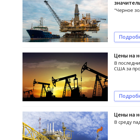
значитель
"Черное зо
Подроб
Цены на н
В последни
США за пр
Подроб
Цены на н
В среду па