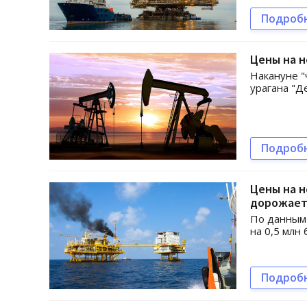
Подроб
Цены на н
Накануне "
урагана "Д
Подроб
Цены на н
дорожае
По данным 
на 0,5 млн
Подроб