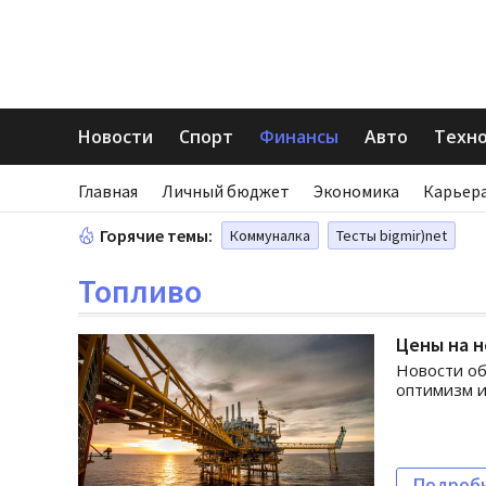
Новости
Спорт
Финансы
Авто
Техн
Главная
Личный бюджет
Экономика
Карьера
Горячие темы:
Коммуналка
Тесты bigmir)net
Топливо
Цены на н
Новости об
оптимизм и
Подроб