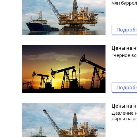
млн баррел
Подроб
Цены на н
"Черное зо
Подроб
Цены на н
Давление н
сырья на р