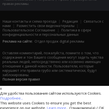
правах рекламы.
Наши контакты и схема проезда
|
Редакция
|
Связаться с
нами
|
Разместить свои видеоматериалы
|
Пользовательское Соглашение
|
Политика в сфере
конфиденциальности и персональных данных
Реклама на сайте:
Отдел продаж digital рекламы
Оставляя комментарий, пожалуйста, помните о том, что
содержание и тон Вашего сообщения могут задеть чувства
реальных людей, непосредственно или косвенно имеющих
отношение к данной новости. Пользователи, которые
нарушают эти правила грубо или систематически, будут
заблокированы.
Полная версия правил
x
Для удобства пользования сайтом используются Cookies.
Подробнее...
This website uses Cookies to ensure you get the best
experience on our website.
Learn more...
Ознакомлен(а) / OK