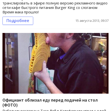
транслировать в эфире полную версию рекламного видео
сети кафе быстрого питания Burger King со слоганом
Время мака прошло!
Подробнее
15 августа 2013, 09:37
Официант облизал еду перед подачей на стол
(ФОТО)
Работник ресторана Taco Bell в Калифорнии играл с едой