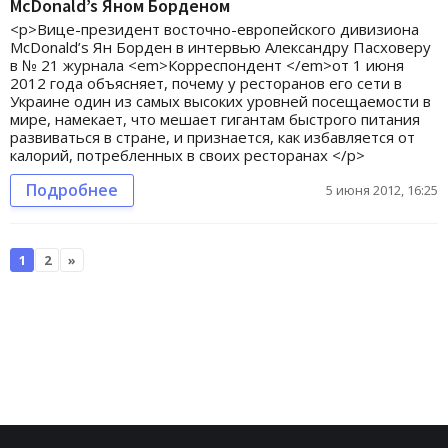
McDonald’s Яном Борденом
<p>Вице-президент восточно-европейского дивизиона
McDonald’s Ян Борден в интервью Александру Пасховеру
в № 21 журнала <em>Корреспондент </em>от 1 июня
2012 года объясняет, почему у ресторанов его сети в
Украине один из самых высоких уровней посещаемости в
мире, намекает, что мешает гигантам быстрого питания
развиваться в стране, и признается, как избавляется от
калорий, потребленных в своих ресторанах </p>
Подробнее
5 июня 2012, 16:25
1
2
»