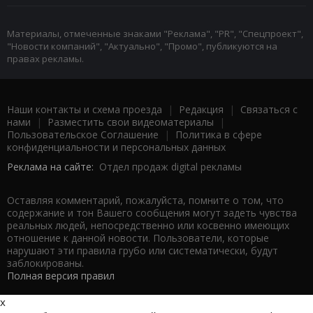
Материалы, отмеченные знаками "Реклама", "PR", "Спецпроект",
"Новости компаний", "Актуально", "Промо", публикуются на
правах рекламы.
Наши контакты и схема проезда
|
Редакция
|
Связаться с
нами
|
Разместить свои видеоматериалы
|
Пользовательское Соглашение
|
Политика в сфере
конфиденциальности и персональных данных
Реклама на сайте:
Отдел продаж digital рекламы
Оставляя комментарий, пожалуйста, помните о том, что
содержание и тон Вашего сообщения могут задеть чувства
реальных людей, непосредственно или косвенно имеющих
отношение к данной новости. Пользователи, которые
нарушают эти правила грубо или систематически, будут
заблокированы.
Полная версия правил
x