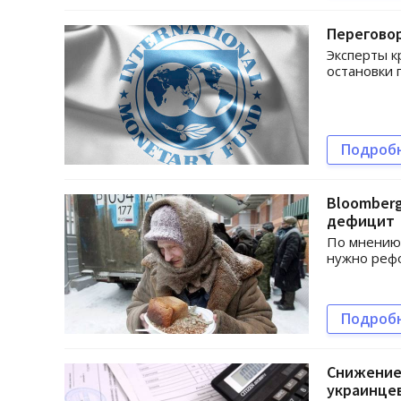
Переговор
Эксперты к
остановки 
Подроб
Bloomberg
дефицит
По мнению 
нужно рефо
Подроб
Снижение 
украинцев