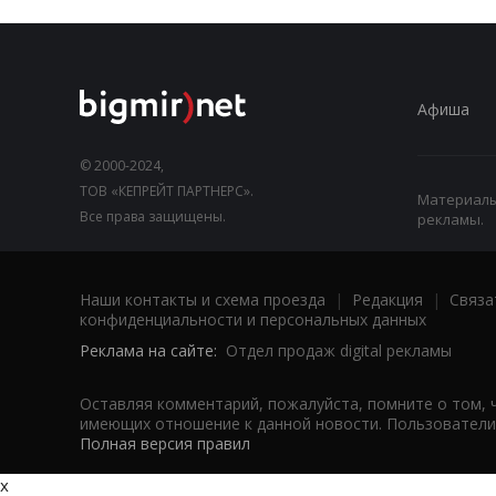
Афиша
© 2000-2024,
ТОВ «КЕПРЕЙТ ПАРТНЕРС».
Материалы,
Все права защищены.
рекламы.
Наши контакты и схема проезда
|
Редакция
|
Связа
конфиденциальности и персональных данных
Реклама на сайте:
Отдел продаж digital рекламы
Оставляя комментарий, пожалуйста, помните о том, 
имеющих отношение к данной новости. Пользователи,
Полная версия правил
x