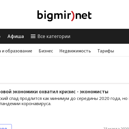
о
Афиша
Все категории
 и образование
Бизнес
Недвижимость
Тарифы
овой экономики охватил кризис - экономисты
кий спад продлится как минимум до середины 2020 года, но 
 пандемии коронавируса.
нее
23 марта 2020,