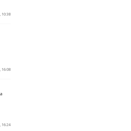
 10:38
 16:08
а
 16:24