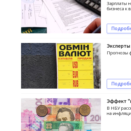
Зарплаты н
бизнеса к в
Подроб
Эксперты 
Прогнозы ф
Подроб
Эффект "г
В НБУ расс
на инфляци