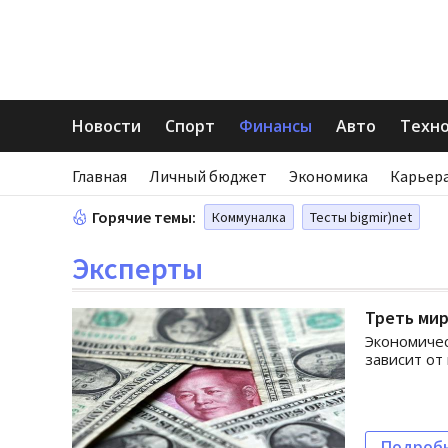
Новости
Спорт
Финансы
Авто
Техн
Главная
Личный бюджет
Экономика
Карьера
Горячие темы:
Коммуналка
Тесты bigmir)net
Эксперты
Треть мир
Экономичес
зависит от
Подроб