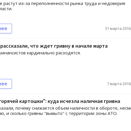
е растут из-за переполненности рынка труда и недоверия
ласти.
нее
31 марта 2016,
рассказали, что ждет гривну в начале марта
инансистов кардинально расходятся.
нее
7 марта 2016,
орячей картошки": куда исчезла наличная гривна
казали, почему снижается объем наличности в обороте, несм
ю, и сколько гривны "вымыто" с территории зоны АТО.