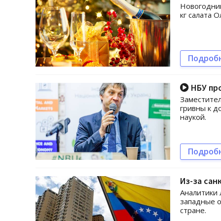
Новогодний
кг салата О
Подроб
НБУ про
Заместител
гривны к д
наукой.
Подроб
Из-за сан
Аналитики 
западные о
стране.