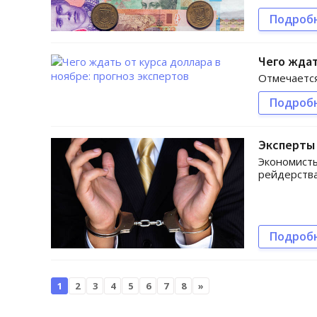
Подроб
Чего ждат
Отмечается
Подроб
Эксперты
Экономисты
рейдерства
Подроб
1
2
3
4
5
6
7
8
»