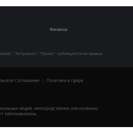
Финансы
аний", "Актуально", "Промо", публикуются на правах
льское Соглашение
|
Политика в сфере
реальных людей, непосредственно или косвенно
ут заблокированы.