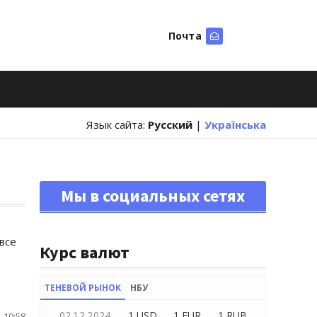
Почта
Искать
Язык сайта:
Русский
|
Українська
Мы в социальных сетях
все
Курс валют
ТЕНЕВОЙ РЫНОК
НБУ
02.12.2024
1 USD
1 EUR
1 RUB
 10:58