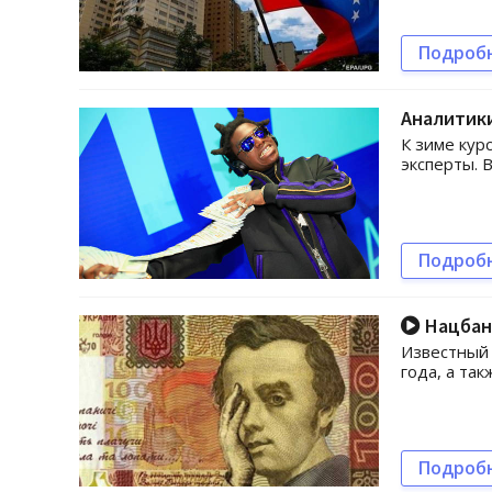
Подроб
Аналитики
К зиме кур
эксперты. 
Подроб
Нацбанк
Известный 
года, а та
Подроб