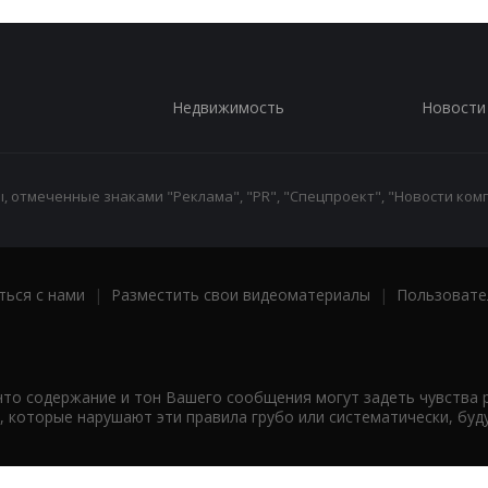
Недвижимость
Новости
 отмеченные знаками "Реклама", "PR", "Спецпроект", "Новости комп
ться с нами
|
Разместить свои видеоматериалы
|
Пользовате
что содержание и тон Вашего сообщения могут задеть чувства 
 которые нарушают эти правила грубо или систематически, буд