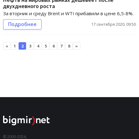
двухдневного роста
За вторник и среду Brent и WTI прибавили в цене 6,5-8%.
Подробнее
17 сентября 2020, 09:50
«
1
2
3
4
5
6
7
8
»
© 2000-2024,