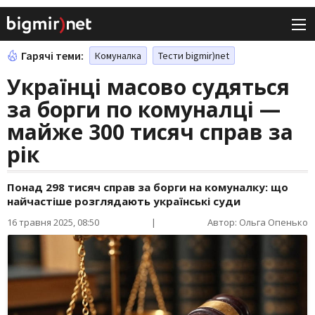
Гарячі теми:
Комуналка
Тести bigmir)net
Українці масово судяться
за борги по комуналці —
майже 300 тисяч справ за
рік
Понад 298 тисяч справ за борги на комуналку: що
найчастіше розглядають українські суди
16 травня 2025, 08:50
|
Автор: Ольга Опенько