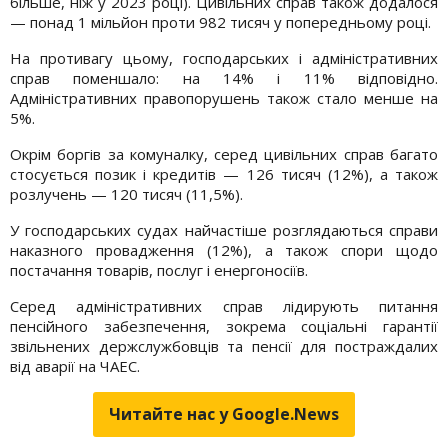
більше, ніж у 2023 році). Цивільних справ також додалося
— понад 1 мільйон проти 982 тисяч у попередньому році.
На противагу цьому, господарських і адміністративних
справ поменшало: на 14% і 11% відповідно.
Адміністративних правопорушень також стало менше на
5%.
Окрім боргів за комуналку, серед цивільних справ багато
стосується позик і кредитів — 126 тисяч (12%), а також
розлучень — 120 тисяч (11,5%).
У господарських судах найчастіше розглядаються справи
наказного провадження (12%), а також спори щодо
постачання товарів, послуг і енергоносіїв.
Серед адміністративних справ лідирують питання
пенсійного забезпечення, зокрема соціальні гарантії
звільнених держслужбовців та пенсії для постраждалих
від аварії на ЧАЕС.
Читайте нас у Google.News