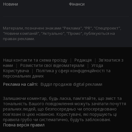
Новини
Фінанси
Матеріали, позначені знаками "Реклама", "PR", "Спецпроект",
"Новини компаній", "Актуально", "Промо", публікуються на
правах реклами.
Наші контакти та схема проїзду
|
Редакція
|
Зв'язатися з
нами
|
Розмістити свої відеоматеріали
|
Угода
Користувача
|
Політика у сфері конфіденційності та
персональних даних
Реклама на сайті:
Відділ продажів digital реклами
Залишаючи коментар, будь ласка, пам'ятайте, що зміст та
тональність Вашого повідомлення можуть зачіпати почуття
реальних людей, що безпосередньо чи опосередковано
пов'язані із цією новиною. Користувачі, які порушують ці
правила грубо чи систематично, будуть заблоковані.
Повна версія правил