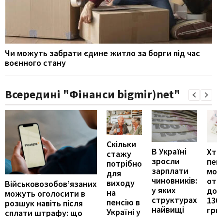
Чи можуть забрати єдине житло за борги під час
воєнного стану
Всередині "Фінанси bigmir)net"
Скільки
В Україні
Хт
стажу
зросли
пе
потрібно
зарплати
м
для
чиновників:
от
виходу
Військовозобов’язаних
у яких
до
на
можуть оголосити в
структурах
13
пенсію в
розшук навіть після
найвищі
гр
Україні у
сплати штрафу: що