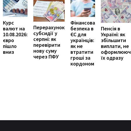
Курс
Фінансова
Перерахунок
Пенсія в
валют на
безпека в
субсидії у
Україні: як
10.08.2026:
ЄС для
серпні: як
збільшити
євро
українців:
перевірити
виплати, не
пішло
як не
нову суму
оформлююч
вниз
втратити
через ПФУ
їх одразу
гроші за
кордоном