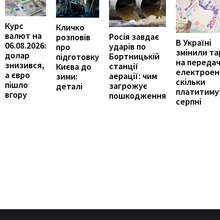
Курс
Кличко
валют на
Росія завдає
розповів
В Україні
06.08.2026:
ударів по
про
змінили т
долар
Бортницькій
підготовку
на переда
знизився,
станції
Києва до
електроене
а євро
аерації: чим
зими:
скільки
пішло
загрожує
деталі
платитиму
вгору
пошкодження
серпні