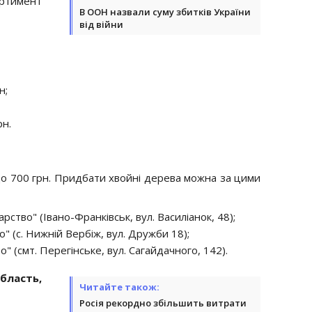
ртимент
В ООН назвали суму збитків України
від війни
н;
рн.
до 700 грн. Придбати хвойні дерева можна за цими
рство" (Івано-Франківськ, вул. Василіанок, 48);
" (с. Нижній Вербіж, вул. Дружби 18);
" (смт. Перегінське, вул. Сагайдачного, 142).
бласть,
Читайте також:
Росія рекордно збільшить витрати