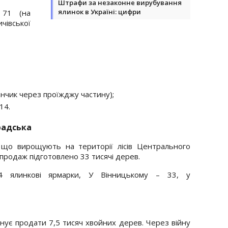
Штрафи за незаконне вирубування
ялинок в Україні: цифри
 71 (на
чівської
анчик через проїжджу частину);
14.
радська
 що вирощують на території лісів Центрального
а продаж підготовлено 33 тисячі дерев.
4 ялинкові ярмарки, У Вінницькому – 33, у
анує продати 7,5 тисяч хвойних дерев. Через війну