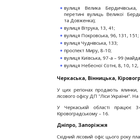
вулиця Велика Бердичівська,
перетині вулиць Великої Берди
та Довженка);
вулиця Вітрука, 13, 41;
вулиця Покровська, 96, 131, 151;
вулиця Чуднівська, 133;
проспект Миру, 8-10;
вулиця Київська, 97-а – 99 (майд
вулиця Небесної Сотні, 8, 10, 12, 
Черкаська, Вінницька, Кіровог
У цих регіонах продають ялинки,
лісового офісу ДП "Ліси України". Н
У Черкаській області працює 3
Кіровоградському – 16.
Дніпро, Запоріжжя
Східний лісовий офіс цього року пл