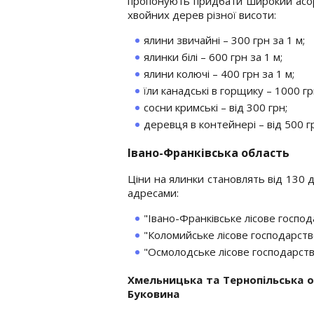
пропонують придбати широкий асо
хвойних дерев різної висоти:
ялини звичайні – 300 грн за 1 м;
ялинки білі – 600 грн за 1 м;
ялини колючі – 400 грн за 1 м;
їли канадські в горщику – 1000 гр
сосни кримські – від 300 грн;
деревця в контейнері – від 500 г
Івано-Франківська область
Ціни на ялинки становлять від 130 
адресами:
"Івано-Франківське лісове господа
"Коломийське лісове господарство
"Осмолодське лісове господарство
Хмельницька та Тернопільська о
Буковина