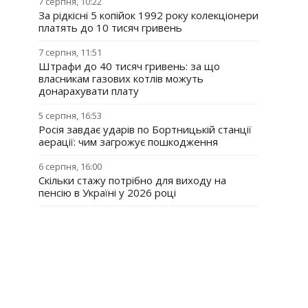
7 серпня, 10:22
За рідкісні 5 копійок 1992 року колекціонери
платять до 10 тисяч гривень
7 серпня, 11:51
Штрафи до 40 тисяч гривень: за що
власникам газових котлів можуть
донарахувати плату
5 серпня, 16:53
Росія завдає ударів по Бортницькій станції
аерації: чим загрожує пошкодження
6 серпня, 16:00
Скільки стажу потрібно для виходу на
пенсію в Україні у 2026 році