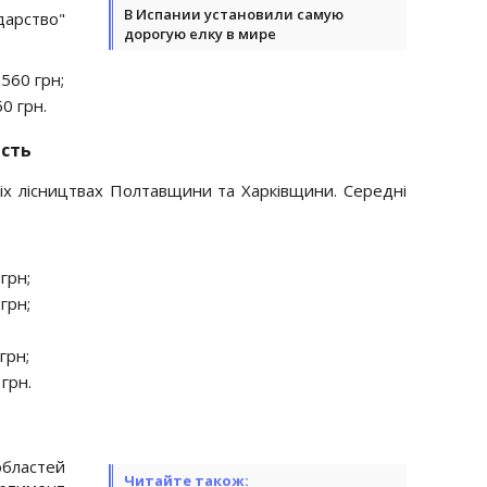
В Испании установили самую
рство"
дорогую елку в мире
1560 грн;
50 грн.
асть
іх лісництвах Полтавщини та Харківщини. Середні
грн;
грн;
грн;
 грн.
областей
Читайте також: