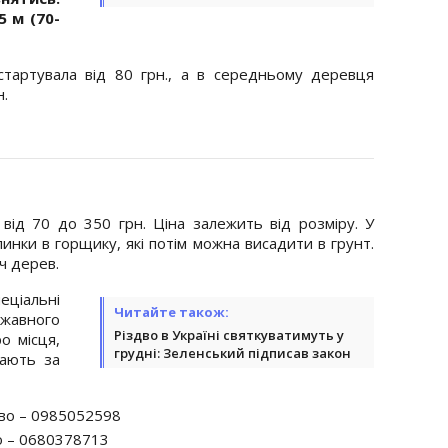
5 м (70-
 стартувала від 80 грн., а в середньому деревця
н.
від 70 до 350 грн. Ціна залежить від розміру. У
линки в горщику, які потім можна висадити в грунт.
ч дерев.
еціальні
Читайте також:
жавного
Різдво в Україні святкуватимуть у
о місця,
грудні: Зеленський підписав закон
ають за
тво – 0985052598
о – 0680378713