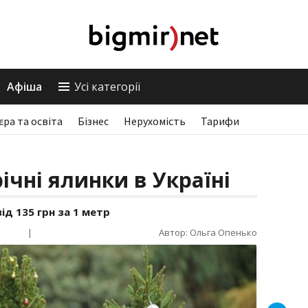
Афіша
Усі категорії
єра та освіта
Бізнес
Нерухомість
Тарифи
річні ялинки в Україні
ід 135 грн за 1 метр
|
Автор: Ольга Опенько