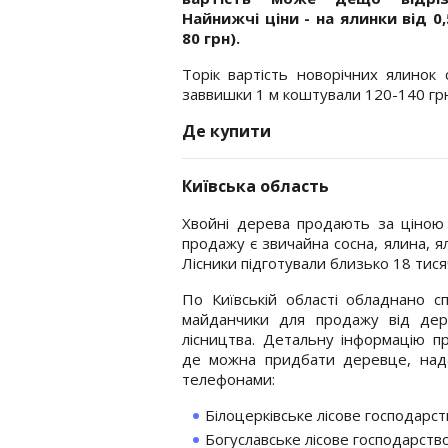
Найнижчі ціни - на ялинки від 0,
80 грн).
Торік вартість новорічних ялинок
заввишки 1 м коштували 120-140 гр
Де купити
Київська область
Хвойні дерева продають за ціною 
продажу є звичайна сосна, ялина, я
Лісники підготували близько 18 тися
По Київській області обладнано сп
майданчики для продажу від дер
лісництва. Детальну інформацію пр
де можна придбати деревце, над
телефонами:
Білоцерківське лісове господарс
Богуславське лісове господарств