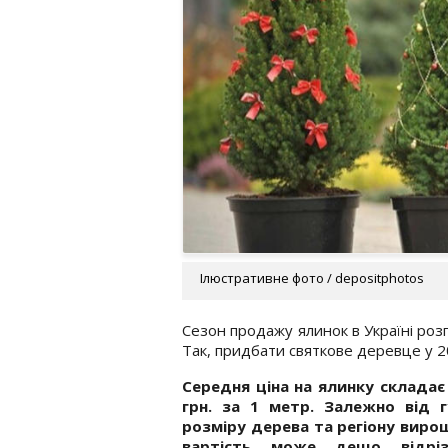
Ілюстративне фото / depositphotos
Сезон продажу ялинок в Україні роз
Так, придбати святкове деревце у 2
Середня ціна на ялинку складає 
грн. за 1 метр. Залежно від г
розміру дерева та регіону виро
вартість може дещо відрізн