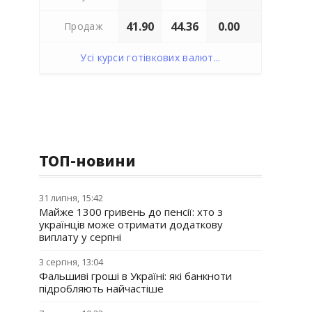
41.90
44.36
0.00
Продаж
Усі курси готівкових валют...
ТОП-новини
31 липня, 15:42
Майже 1300 гривень до пенсії: хто з
українців може отримати додаткову
виплату у серпні
3 серпня, 13:04
Фальшиві гроші в Україні: які банкноти
підробляють найчастіше