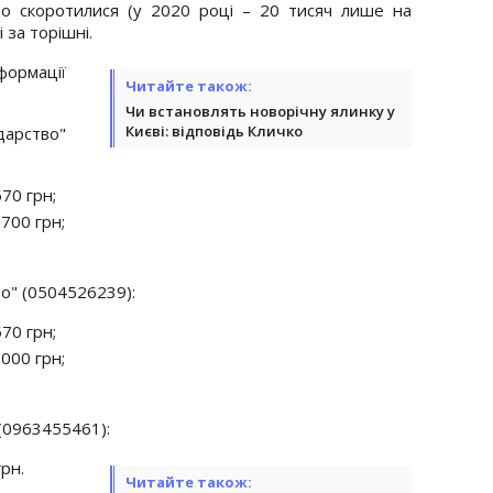
но скоротилися (у 2020 році – 20 тисяч лише на
 за торішні.
формації
Читайте також:
Чи встановлять новорічну ялинку у
Києві: відповідь Кличко
арство"
70 грн;
2700 грн;
о" (0504526239):
70 грн;
3000 грн;
 (0963455461):
рн.
Читайте також: