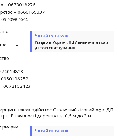
во – 0673018276
арство – 0660169337
– 0970987645
рство –
Читайте також:
Різдво в Україні: ПЦУ визначилася з
ство –
датою святкування
рство –
0674014823
– 0950106252
 – 0672152423
ирщині також здійснює Столичний лісовий офіс ДП
 грн. В наявності деревця від 0,5 м до 3 м.
марки
Читайте також: