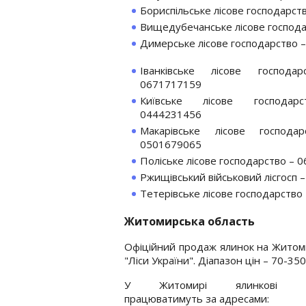
Бориспільське лісове господарст
Вищедубечанське лісове господ
Димерське лісове господарство 
Іванківське лісове господа
0671717159
Київське лісове господар
0444231456
Макарівське лісове господа
0501679065
Поліське лісове господарство – 
Ржищівський військовий лісгосп 
Тетерівське лісове господарство
Житомирська область
Офіційний продаж ялинок на Житом
"Ліси України". Діапазон цін – 70-350
У Житомирі ялинкові яр
працюватимуть за адресами: