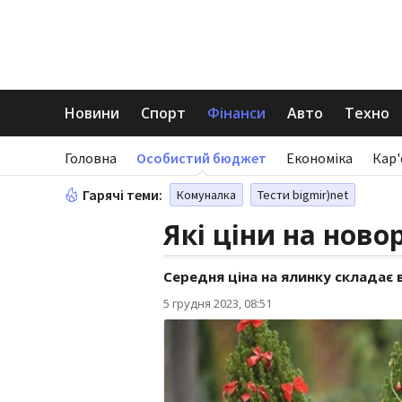
Новини
Спорт
Фінанси
Авто
Техно
Головна
Особистий бюджет
Економіка
Кар'
Гарячі теми:
Комуналка
Тести bigmir)net
Які ціни на ново
Середня ціна на ялинку складає в
5 грудня 2023, 08:51