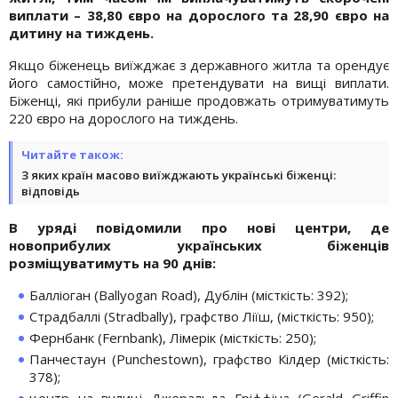
виплати – 38,80 євро на дорослого та 28,90 євро на
дитину на тиждень.
Якщо біженець виїжджає з державного житла та орендує
його самостійно, може претендувати на вищі виплати.
Біженці, які прибули раніше продовжать отримуватимуть
220 євро на дорослого на тиждень.
Читайте також:
З яких країн масово виїжджають українські біженці:
відповідь
В уряді повідомили про нові центри, де
новоприбулих українських біженців
розміщуватимуть на 90 днів:
Балліоган (Ballyogan Road), Дублін (місткість: 392);
Страдбаллі (Stradbally), графство Ліїш, (місткість: 950);
Фернбанк (Fernbank), Лімерік (місткість: 250);
Панчестаун (Punchestown), графство Кілдер (місткість:
378);
центр на вулиці Джеральда Гріффіна (Gerald Griffin