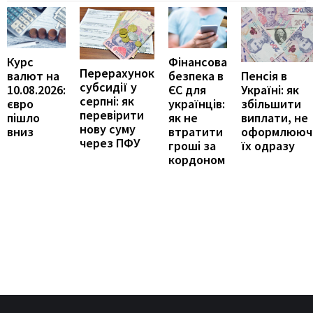
Курс
Фінансова
Перерахунок
Пенсія в
валют на
безпека в
субсидії у
Україні: як
10.08.2026:
ЄС для
серпні: як
збільшити
євро
українців:
перевірити
виплати, не
пішло
як не
нову суму
оформлююч
вниз
втратити
через ПФУ
їх одразу
гроші за
кордоном