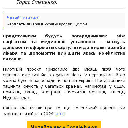
Тарас Стеценко.
Читайте також:
Зарплати лікарів в Україні зросли: цифри
Представники будуть посередниками між
пацієнтом та медичною установою – можуть
допомогти оформити скаргу, піти до директора або
лікаря та допомогти вирішити якесь конфліктне
питання.
Пілотний проект триватиме два місяці, після чого
оцінюватиметься його ефективність. У перспективі його
можна було б запровадити по всій Україні. Представники
пацієнта існують у багатьох країнах, наприклад, у США,
Британії, Канаді, Австралії, Німеччині, Франції, Швеції,
Нідерландах.
Раніше ми писали про те, що Зеленський відповів, чи
закінчиться війна в 2024
році.
Читайте нас у Google.News