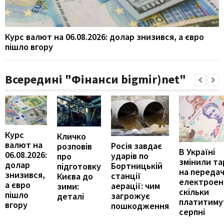
Курс валют на 06.08.2026: долар знизився, а євро
пішло вгору
Всередині "Фінанси bigmir)net"
Курс
Кличко
валют на
Росія завдає
розповів
В Україні
06.08.2026:
ударів по
про
змінили т
долар
Бортницькій
підготовку
на переда
знизився,
станції
Києва до
електроене
а євро
аерації: чим
зими:
скільки
пішло
загрожує
деталі
платитиму
вгору
пошкодження
серпні