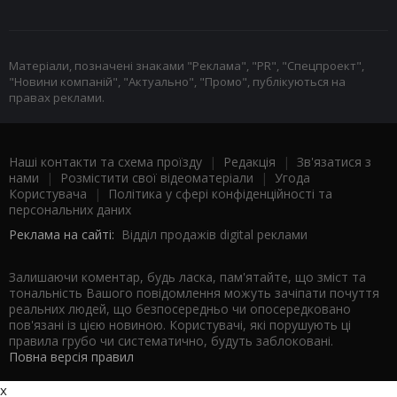
Матеріали, позначені знаками "Реклама", "PR", "Спецпроект",
"Новини компаній", "Актуально", "Промо", публікуються на
правах реклами.
Наші контакти та схема проїзду
|
Редакція
|
Зв'язатися з
нами
|
Розмістити свої відеоматеріали
|
Угода
Користувача
|
Політика у сфері конфіденційності та
персональних даних
Реклама на сайті:
Відділ продажів digital реклами
Залишаючи коментар, будь ласка, пам'ятайте, що зміст та
тональність Вашого повідомлення можуть зачіпати почуття
реальних людей, що безпосередньо чи опосередковано
пов'язані із цією новиною. Користувачі, які порушують ці
правила грубо чи систематично, будуть заблоковані.
Повна версія правил
x