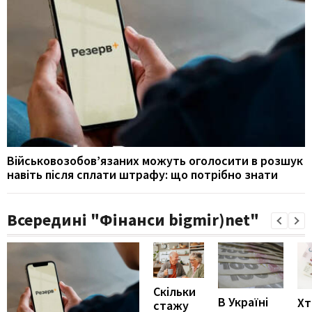
Військовозобов’язаних можуть оголосити в розшук
навіть після сплати штрафу: що потрібно знати
Всередині "Фінанси bigmir)net"
Скільки
В Україні
Хт
стажу