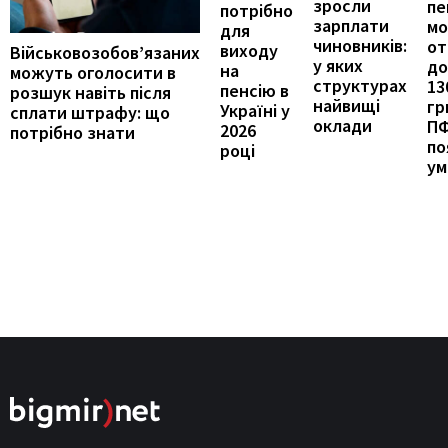
зросли
пе
потрібно
зарплати
м
для
чиновників:
от
виходу
Військовозобов’язаних
у яких
до
на
можуть оголосити в
структурах
13
пенсію в
розшук навіть після
найвищі
гр
Україні у
сплати штрафу: що
оклади
П
2026
потрібно знати
по
році
ум