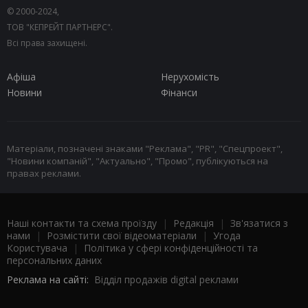
© 2000-2024,
ТОВ "КЕПРЕЙТ ПАРТНЕРС".
Всі права захищені.
Афіша
Нерухомість
Новини
Фінанси
Матеріали, позначені знаками "Реклама", "PR", "Спецпроект",
"Новини компаній", "Актуально", "Промо", публікуються на
правах реклами.
Наші контакти та схема проїзду
|
Редакція
|
Зв'язатися з
нами
|
Розмістити свої відеоматеріали
|
Угода
Користувача
|
Політика у сфері конфіденційності та
персональних даних
Реклама на сайті:
Відділ продажів digital реклами