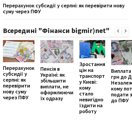
Перерахунок субсидії у серпні: як перевірити нову
суму через ПФУ
Всередині "Фінанси bigmir)net"
Зростання
Перерахунок
Пенсія в
цін на
Виплата
субсидії у
Україні: як
транспорт
грн до 
серпні: як
збільшити
у Києві:
Незалеж
перевірити
виплати, не
кому
кому по
нову суму
оформлюючи
стало
подати 
через ПФУ
їх одразу
невигідно
до ПФУ
їздити на
роботу