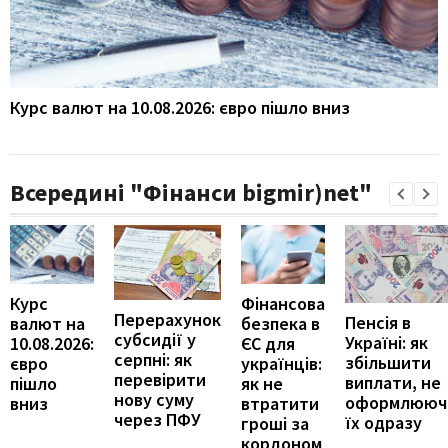
Курс валют на 10.08.2026: євро пішло вниз
Всередині "Фінанси bigmir)net"
Курс
Фінансова
Перерахунок
Пенсія в
валют на
безпека в
субсидії у
Україні: як
10.08.2026:
ЄС для
серпні: як
збільшити
євро
українців:
перевірити
виплати, не
пішло
як не
нову суму
оформлююч
вниз
втратити
через ПФУ
їх одразу
гроші за
кордоном