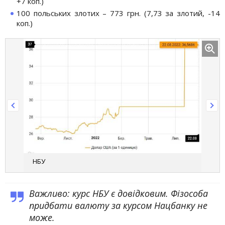
+7 коп.)
100 польських злотих – 773 грн. (7,73 за злотий, -14
коп.)
НБУ
Важливо: курс НБУ є довідковим. Фізособа
придбати валюту за курсом Нацбанку не
може.