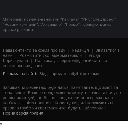
Матеріали, позначені знаками "Реклама", "PR", "Спецпроект",
"Новини компаній", "Актуально", "Промо", публікуються на
правах реклами.
Наші контакти та схема проїзду
|
Редакція
|
Зв'язатися з
нами
|
Розмістити свої відеоматеріали
|
Угода
Користувача
|
Політика у сфері конфіденційності та
персональних даних
Реклама на сайті:
Відділ продажів digital реклами
Залишаючи коментар, будь ласка, пам'ятайте, що зміст та
тональність Вашого повідомлення можуть зачіпати почуття
реальних людей, що безпосередньо чи опосередковано
пов'язані із цією новиною. Користувачі, які порушують ці
правила грубо чи систематично, будуть заблоковані.
Повна версія правил
x