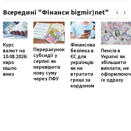
Всередині "Фінанси bigmir)net"
Курс
Фінансова
Перерахунок
Пенсія в
валют на
безпека в
субсидії у
Україні: як
10.08.2026:
ЄС для
серпні: як
збільшити
євро
українців:
перевірити
виплати, не
пішло
як не
нову суму
оформлююч
вниз
втратити
через ПФУ
їх одразу
гроші за
кордоном