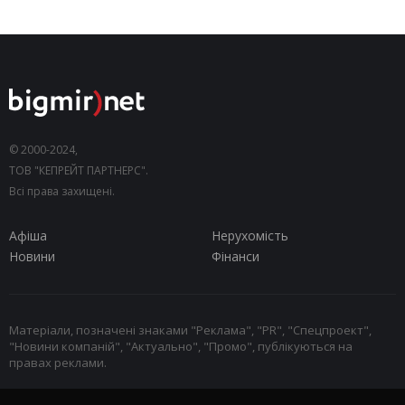
© 2000-2024,
ТОВ "КЕПРЕЙТ ПАРТНЕРС".
Всі права захищені.
Афіша
Нерухомість
Новини
Фінанси
Матеріали, позначені знаками "Реклама", "PR", "Спецпроект",
"Новини компаній", "Актуально", "Промо", публікуються на
правах реклами.