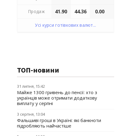
41.90
44.36
0.00
Продаж
Усі курси готівкових валют...
ТОП-новини
31 липня, 15:42
Майже 1300 гривень до пенсії: хто з
українців може отримати додаткову
виплату у серпні
3 серпня, 13:04
Фальшиві гроші в Україні: які банкноти
підробляють найчастіше