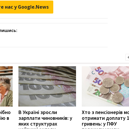
е нас у Google.News
дпишись:
рібно
В Україні зросли
Хто з пенсіонерів 
ію в
зарплати чиновників: у
отримати доплату 
яких структурах
гривень: у ПФУ