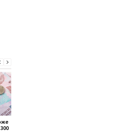
може
Пенсії для українців у
Банки посилили
1300
Польщі: хто може
контроль переказів: 
отримувати виплати
які операції можуть