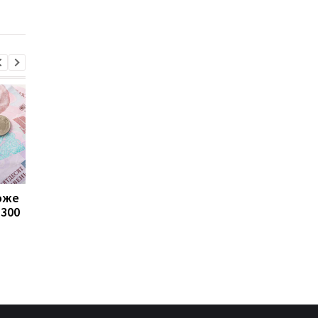
заблокувати картку
може
Пенсії для українців у
Банки посилили
1300
Польщі: хто може
контроль переказів: 
отримувати виплати
які операції можуть
заблокувати картку