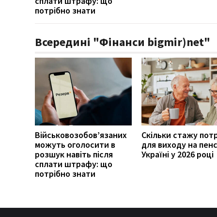
сплати штрафу: що
потрібно знати
Всередині "Фінанси bigmir)net"
Військовозобов’язаних
Скільки стажу пот
можуть оголосити в
для виходу на пенс
розшук навіть після
Україні у 2026 році
сплати штрафу: що
потрібно знати