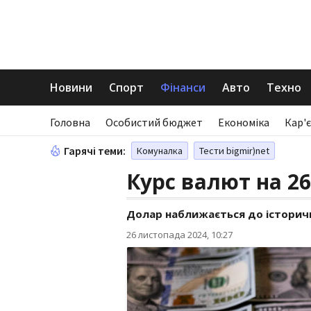
Новини
Спорт
Фінанси
Авто
Техно
Головна
Особистий бюджет
Економіка
Кар'є
Гарячі теми:
Комуналка
Тести bigmir)net
Курс валют на 26
Долар наближається до історич
26 листопада 2024, 10:27