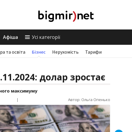
Афіша
Усі категорії
ра та освіта
Бізнес
Нерухомість
Тарифи
.11.2024: долар зростає
ного максимуму
|
Автор: Ольга Опенько