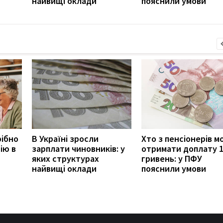
найвищі оклади
пояснили умови
рібно
В Україні зросли
Хто з пенсіонерів 
ію в
зарплати чиновників: у
отримати доплату 
яких структурах
гривень: у ПФУ
найвищі оклади
пояснили умови