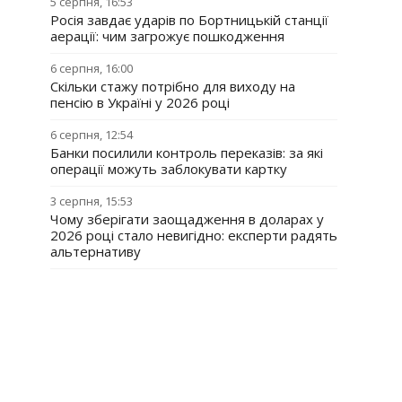
5 серпня, 16:53
Росія завдає ударів по Бортницькій станції
аерації: чим загрожує пошкодження
6 серпня, 16:00
Скільки стажу потрібно для виходу на
пенсію в Україні у 2026 році
6 серпня, 12:54
Банки посилили контроль переказів: за які
операції можуть заблокувати картку
3 серпня, 15:53
Чому зберігати заощадження в доларах у
2026 році стало невигідно: експерти радять
альтернативу