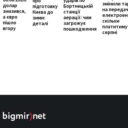
ударів по
про
змінили т
долар
Бортницькій
підготовку
на переда
знизився,
станції
Києва до
електроене
а євро
аерації: чим
зими:
скільки
пішло
загрожує
деталі
платитиму
вгору
пошкодження
серпні