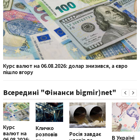
Курс валют на 06.08.2026: долар знизився, а євро
пішло вгору
Всередині "Фінанси bigmir)net"
Курс
Кличко
валют на
Росія завдає
розповів
В Україні
06.08.2026: