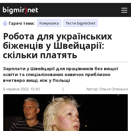
Гарячі теми:
Комуналка
Тести bigmir)net
Робота для українських
біженців у Швейцарії:
скільки платять
Зарплати у Швейцарії для працівників без вищої
освіти та спеціалізованих навичок приблизно
вчетверо вищі, ніж у Польщі
6 червня 2022, 15:30
|
Автор: Ольга Опенько