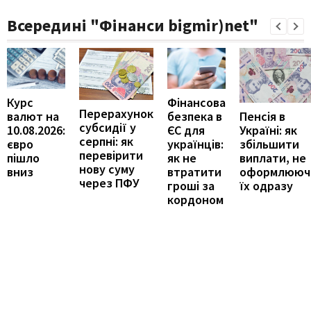
Всередині "Фінанси bigmir)net"
Курс
Фінансова
Перерахунок
Пенсія в
валют на
безпека в
субсидії у
Україні: як
10.08.2026:
ЄС для
серпні: як
збільшити
євро
українців:
перевірити
виплати, не
пішло
як не
нову суму
оформлююч
вниз
втратити
через ПФУ
їх одразу
гроші за
кордоном