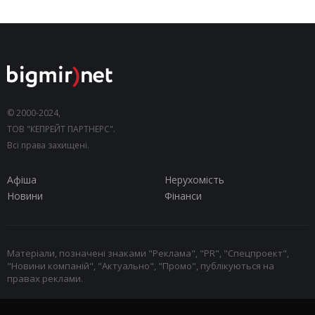
© 2000-2024,
ТОВ "КЕПРЕЙТ ПАРТНЕРС".
Всі права захищені.
Афіша
Нерухомість
Новини
Фінанси
Матеріали, позначені знаками "Реклама", "PR", "Спецпроект",
"Новини компаній", "Актуально", "Промо", публікуються на
правах реклами.