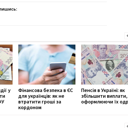
дпишись:
дії у
Фінансова безпека в ЄС
Пенсія в Україні: як
ити
для українців: як не
збільшити виплати,
ФУ
втратити гроші за
оформлюючи їх од
кордоном