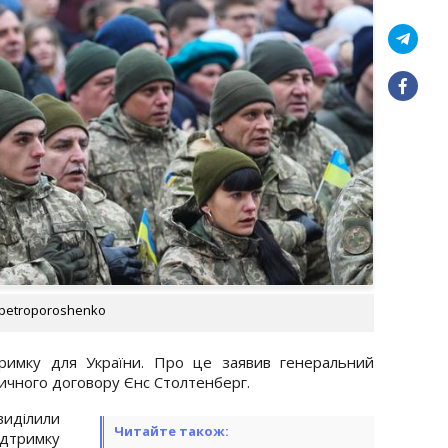
/petroporoshenko
римку для України. Про це заявив генеральний
тичного договору Єнс Столтенберг.
виділили
Читайте також:
ідтримку