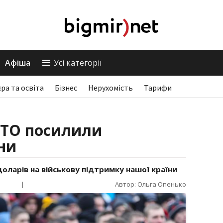
Афіша
Усі категорії
єра та освіта
Бізнес
Нерухомість
Тарифи
АТО посилили
ни
доларів на військову підтримку нашої країни
|
Автор: Ольга Опенько