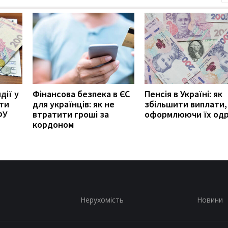
дії у
Фінансова безпека в ЄС
Пенсія в Україні: як
ити
для українців: як не
збільшити виплати,
ФУ
втратити гроші за
оформлюючи їх од
кордоном
Нерухомість
Новини