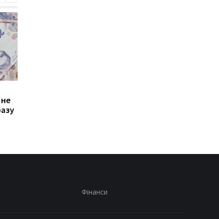
Зростання цін на
Виплата 3100 грн до
 не
транспорт у Києві: кому
Дня Незалежності: 
разу
стало невигідно їздити
потрібно подати зая
на роботу
до ПФУ
Фінанси