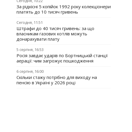
Сегодня, 10:22
За рідкісні 5 копійок 1992 року колекціонери
платять до 10 тисяч гривень
Сегодня, 11:51
Штрафи до 40 тисяч гривень: за що
власникам газових котлів можуть
донарахувати плату
5 серпня, 16:53
Росія завдає ударів по Бортницькій станції
аерації: чим загрожує пошкодження
6 серпня, 16:00
Скільки стажу потрібно для виходу на
пенсію в Україні у 2026 році