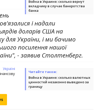
Война в Украине: сколько вернут
вкладчику в случае банкротства
банка
ень
ов'язалися і надали
ярдів доларів США на
у для України, і ми бачимо
ьшого посилення нашої
аїни", - заявив Столтенберг.
 Україні
Читайте також:
нансову
Война в Украине: сколько валютных
ценностей незаконно выведено за
границу
ws