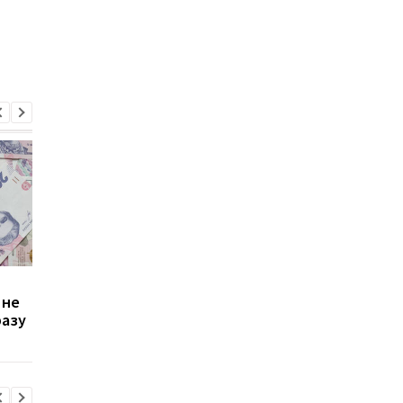
Зростання цін на
Виплата 3100 грн до
 не
транспорт у Києві: кому
Дня Незалежності: 
разу
стало невигідно їздити
потрібно подати зая
на роботу
до ПФУ