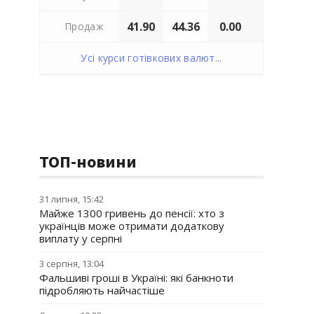
41.90
44.36
0.00
Продаж
Усі курси готівкових валют...
ТОП-новини
31 липня, 15:42
Майже 1300 гривень до пенсії: хто з
українців може отримати додаткову
виплату у серпні
3 серпня, 13:04
Фальшиві гроші в Україні: які банкноти
підробляють найчастіше