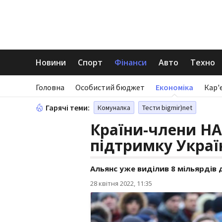
Новини
Спорт
Фінанси
Авто
Техно
Головна
Особистий бюджет
Економіка
Кар'
Гарячі теми:
Комуналка
Тести bigmir)net
Країни-члени Н
підтримку Украї
Альянс уже виділив 8 мільярдів 
28 квітня 2022, 11:35