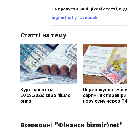
Не пропусти інші цікаві статті, пі
bigmir)net у facebook
Статті на тему
Курс валют на
Перерахунок субси
10.08.2026: євро пішло
серпні: як перевір
вниз
нову суму через П
Всередині "Фінанси bigmir)net"