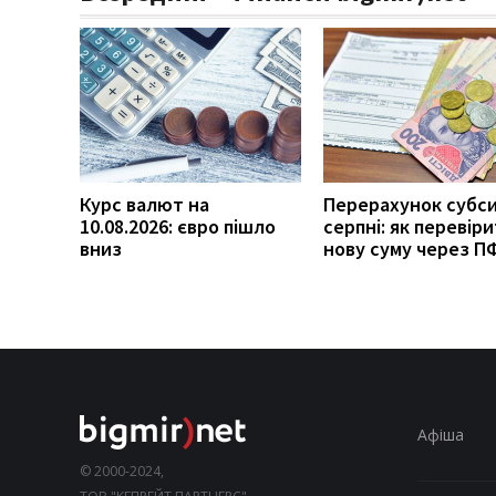
Курс валют на
Перерахунок субси
10.08.2026: євро пішло
серпні: як перевір
вниз
нову суму через П
Афіша
© 2000-2024,