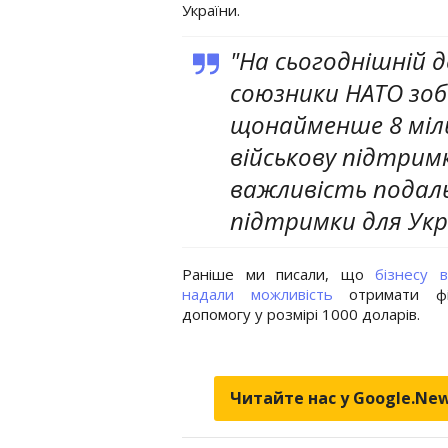
України.
"На сьогоднішній д
союзники НАТО зоб
щонайменше 8 міль
військову підтримк
важливість подал
підтримки для Укр
Раніше ми писали, що
бізнесу в
надали можливість
отримати фі
допомогу у розмірі 1000 доларів.
Читайте нас у Google.Ne