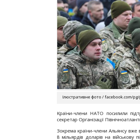
Ілюстративне фото / facebook.com/pg
Країни-члени НАТО посилили підт
секретар Організації Північноатлан
Зокрема країни-члени Альянсу вже 
8 мільярдів доларів на військову п