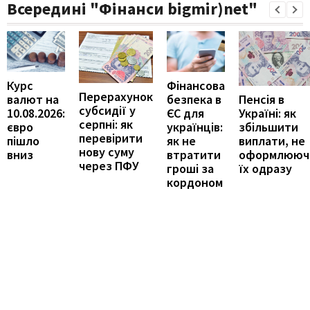
Всередині "Фінанси bigmir)net"
Курс
Фінансова
Перерахунок
Пенсія в
валют на
безпека в
субсидії у
Україні: як
10.08.2026:
ЄС для
серпні: як
збільшити
євро
українців:
перевірити
виплати, не
пішло
як не
нову суму
оформлююч
вниз
втратити
через ПФУ
їх одразу
гроші за
кордоном