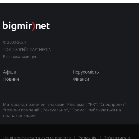
© 2000-2024,
ТОВ "КЕПРЕЙТ ПАРТНЕРС".
Всі права захищені.
Афіша
Нерухомість
Новини
Фінанси
Матеріали, позначені знаками "Реклама", "PR", "Спецпроект",
"Новини компаній", "Актуально", "Промо", публікуються на
правах реклами.
Наші контакти та схема проїзду
|
Редакція
|
Зв'язатися з