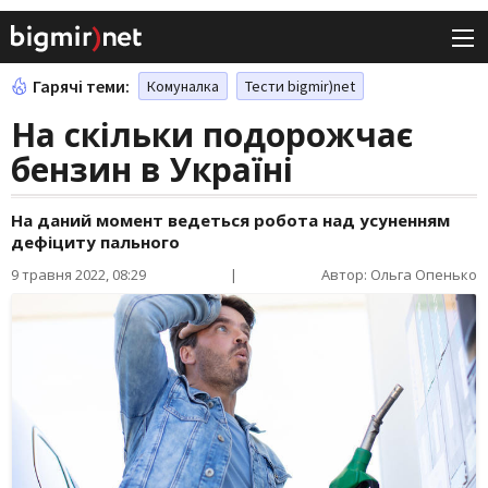
Гарячі теми:
Комуналка
Тести bigmir)net
На скільки подорожчає
бензин в Україні
На даний момент ведеться робота над усуненням
дефіциту пального
9 травня 2022, 08:29
|
Автор: Ольга Опенько