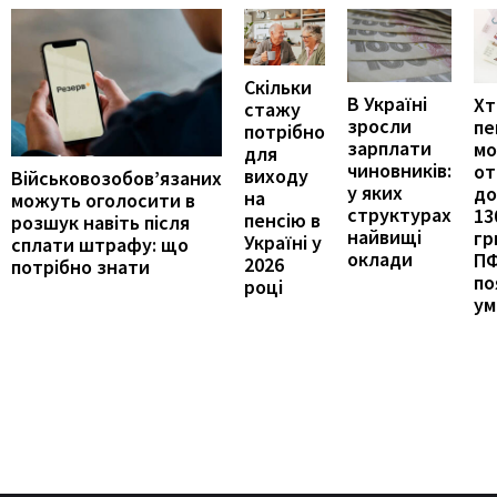
Скільки
В Україні
Хт
стажу
зросли
пе
потрібно
зарплати
м
для
чиновників:
от
виходу
Військовозобов’язаних
у яких
до
на
можуть оголосити в
структурах
13
пенсію в
розшук навіть після
найвищі
гр
Україні у
сплати штрафу: що
оклади
П
2026
потрібно знати
по
році
ум