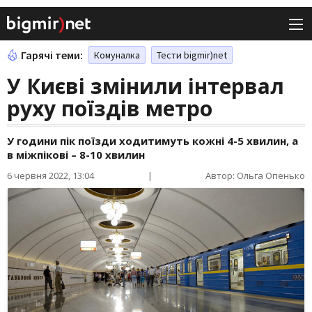
Гарячі теми:
Комуналка
Тести bigmir)net
У Києві змінили інтервал
руху поїздів метро
У години пік поїзди ходитимуть кожні 4-5 хвилин, а
в міжпікові – 8-10 хвилин
6 червня 2022, 13:04
|
Автор: Ольга Опенько