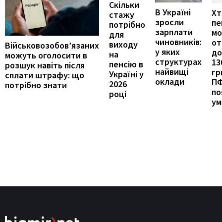
Скільки
В Україні
Хт
стажу
зросли
пе
потрібно
зарплати
м
для
чиновників:
от
виходу
Військовозобов’язаних
у яких
до
на
можуть оголосити в
структурах
13
пенсію в
розшук навіть після
найвищі
гр
Україні у
сплати штрафу: що
оклади
П
2026
потрібно знати
по
році
ум