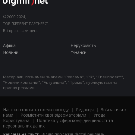
© 2000-2024,
ТОВ "КЕПРЕЙТ ПАРТНЕРС".
Всі права захищені.
Афіша
Нерухомість
Новини
Фінанси
Матеріали, позначені знаками "Реклама", "PR", "Спецпроект",
"Новини компаній", "Актуально", "Промо", публікуються на
правах реклами.
Наші контакти та схема проїзду
|
Редакція
|
Зв'язатися з
нами
|
Розмістити свої відеоматеріали
|
Угода
Користувача
|
Політика у сфері конфіденційності та
персональних даних
Реклама на сайті:
Відділ продажів digital реклами