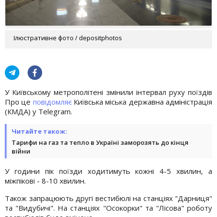
Ілюстративне фото / depositphotos
У Київському метрополітені змінили інтервал руху поїздів
Про це
повідомляє
Київська міська державна адміністрація
(КМДА) у Telegram.
Читайте також:
Тарифи на газ та тепло в Україні заморозять до кінця
війни
У години пік поїзди ходитимуть кожні 4-5 хвилин, а
міжпікові - 8-10 хвилин.
Також запрацюють другі вестибюлі на станціях "Дарниця"
та "Видубичі". На станціях "Осокорки" та "Лісова" роботу