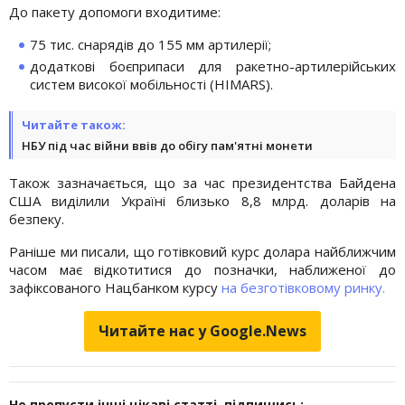
До пакету допомоги входитиме:
75 тис. снарядів до 155 мм артилерії;
додаткові боєприпаси для ракетно-артилерійських
систем високої мобільності (HIMARS).
Читайте також:
НБУ під час війни ввів до обігу пам'ятні монети
Також зазначається, що за час президентства Байдена
США виділили Україні близько 8,8 млрд. доларів на
безпеку.
Раніше ми писали, що готівковий курс долара найближчим
часом має відкотитися до позначки, наближеної до
зафіксованого Нацбанком курсу
на безготівковому ринку.
Читайте нас у Google.News
Не пропусти інші цікаві статті, підпишись: