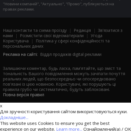
"Новини компаній", "Актуально", "Промо", публікуються на
правах реклами.
Наші контакти та схема проїзду
|
Редакція
|
Зв'язатися з
нами
|
Розмістити свої відеоматеріали
|
Угода
Користувача
|
Політика у сфері конфіденційності та
персональних даних
Реклама на сайті:
Відділ продажів digital реклами
Залишаючи коментар, будь ласка, пам'ятайте, що зміст та
тональність Вашого повідомлення можуть зачіпати почуття
реальних людей, що безпосередньо чи опосередковано
пов'язані із цією новиною. Користувачі, які порушують ці
правила грубо чи систематично, будуть заблоковані.
Повна версія правил
x
Для зручності користування сайтом використовуються куки.
Докладніше...
This website uses Cookies to ensure you get the best
experience on our website.
Learn more...
Ознайомлений(а) / OK