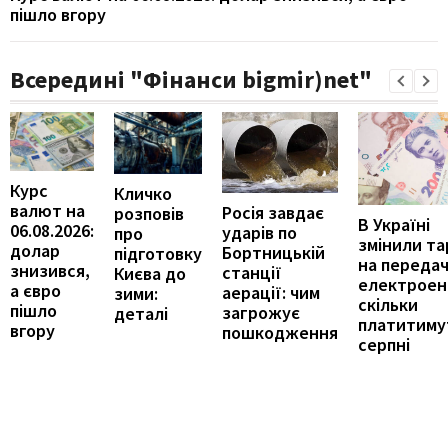
пішло вгору
Всередині "Фінанси bigmir)net"
Курс
Кличко
валют на
Росія завдає
розповів
В Україні
06.08.2026:
ударів по
про
змінили т
долар
Бортницькій
підготовку
на переда
знизився,
станції
Києва до
електроене
а євро
аерації: чим
зими:
скільки
пішло
загрожує
деталі
платитиму
вгору
пошкодження
серпні