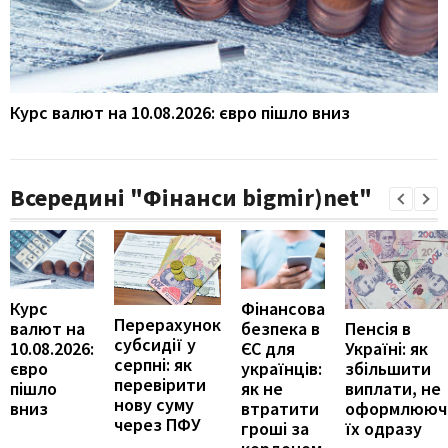
Курс валют на 10.08.2026: євро пішло вниз
Всередині "Фінанси bigmir)net"
Курс
Фінансова
Перерахунок
Пенсія в
валют на
безпека в
субсидії у
Україні: як
10.08.2026:
ЄС для
серпні: як
збільшити
євро
українців:
перевірити
виплати, не
пішло
як не
нову суму
оформлююч
вниз
втратити
через ПФУ
їх одразу
гроші за