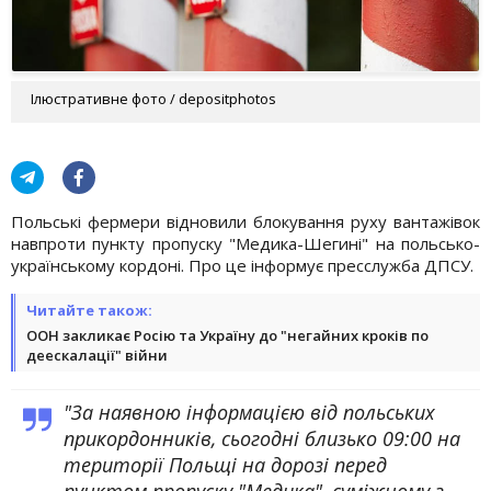
Ілюстративне фото / depositphotos
Польські фермери відновили блокування руху вантажівок
навпроти пункту пропуску "Медика-Шегині" на польсько-
українському кордоні. Про це інформує пресслужба ДПСУ.
Читайте також:
ООН закликає Росію та Україну до "негайних кроків по
деескалації" війни
"За наявною інформацією від польських
прикордонників, сьогодні близько 09:00 на
території Польщі на дорозі перед
пунктом пропуску "Медика", суміжному з