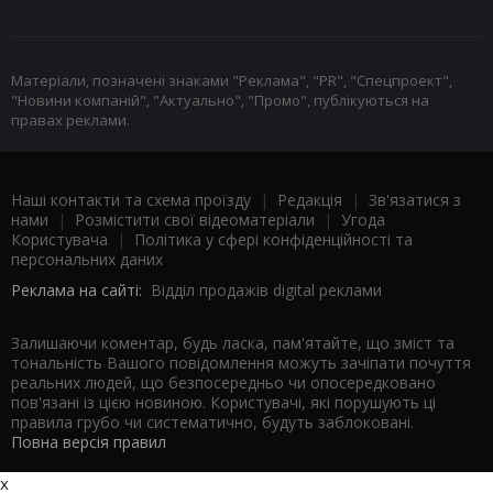
Матеріали, позначені знаками "Реклама", "PR", "Спецпроект",
"Новини компаній", "Актуально", "Промо", публікуються на
правах реклами.
Наші контакти та схема проїзду
|
Редакція
|
Зв'язатися з
нами
|
Розмістити свої відеоматеріали
|
Угода
Користувача
|
Політика у сфері конфіденційності та
персональних даних
Реклама на сайті:
Відділ продажів digital реклами
Залишаючи коментар, будь ласка, пам'ятайте, що зміст та
тональність Вашого повідомлення можуть зачіпати почуття
реальних людей, що безпосередньо чи опосередковано
пов'язані із цією новиною. Користувачі, які порушують ці
правила грубо чи систематично, будуть заблоковані.
Повна версія правил
x